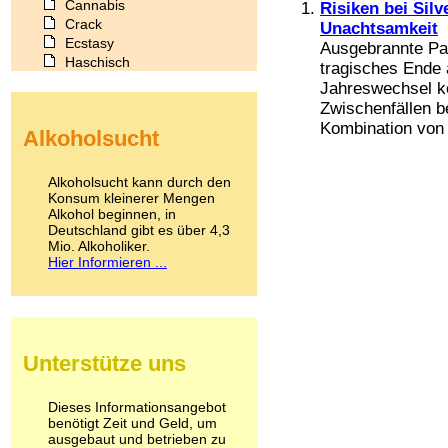
Cannabis
Risiken bei Silv
Crack
Unachtsamkeit
Ecstasy
Ausgebrannte Pa
Haschisch
tragisches Ende
Heroin
Jahreswechsel k
Ibogain
Zwischenfällen be
Koffein
Kombination von 
Alkoholsucht
Kokain
Lachgas
LSD
Alkoholsucht kann durch den
Marihuana
Konsum kleinerer Mengen
Alkohol beginnen, in
Medikamente
Deutschland gibt es über 4,3
Meskalin
Mio. Alkoholiker.
Metamphetamin
Hier Informieren ...
Methadon
Morphin
Muskatnuss
Nikotin
Opium
Unterstütze uns
Pilze
Poppers
Psychopharmaka
Dieses Informationsangebot
benötigt Zeit und Geld, um
Schlafmittel
ausgebaut und betrieben zu
Schmerzmittel