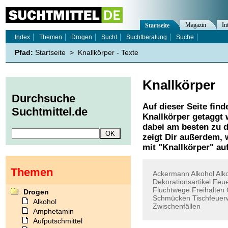
Magazin
In
Startseite
Index
Themen
Drogen
Sucht
Suchtberatung
Suche
Pfad:
Startseite
>
Knallkörper - Texte
Knallkörper
Durchsuche
Auf dieser Seite find
Suchtmittel.de
Knallkörper
getaggt 
dabei am besten zu d
zeigt Dir außerdem,
mit "
Knallkörper
" au
Themen
Ackermann
Alkohol
Alk
Dekorationsartikel
Feu
Fluchtwege
Freihalten
Drogen
Schmücken
Tischfeuer
Alkohol
Zwischenfällen
Amphetamin
Aufputschmittel