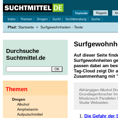
Magazin
In
Startseite
Index
Themen
Drogen
Sucht
Suchtberatung
Suche
Pfad:
Startseite
>
Surfgewohnheiten - Texte
Surfgewohnh
Durchsuche
Auf dieser Seite find
Suchtmittel.de
Surfgewohnheiten
ge
passen dabei am best
Tag-Cloud zeigt Dir 
Zusammenhang mit 
Themen
Abhängigen
Alkohol
Dr
Grundlagenforscher
Im
Missbrauch
Parallelen
Drogen
Studie
Webseiten
Alkohol
Amphetamin
Aufputschmittel
Die Gefahr der 