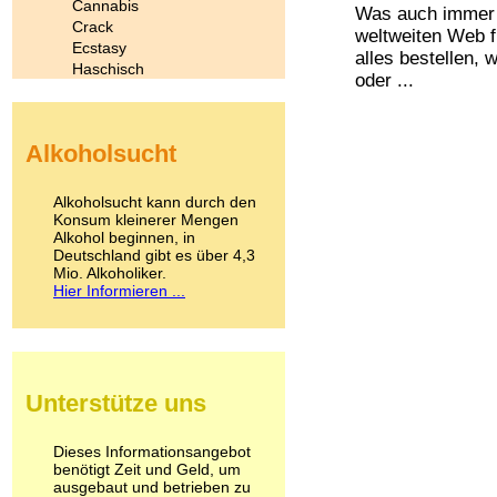
Cannabis
Was auch immer 
Crack
weltweiten Web f
Ecstasy
alles bestellen,
Haschisch
oder ...
Heroin
Ibogain
Koffein
Alkoholsucht
Kokain
Lachgas
LSD
Alkoholsucht kann durch den
Marihuana
Konsum kleinerer Mengen
Alkohol beginnen, in
Medikamente
Deutschland gibt es über 4,3
Meskalin
Mio. Alkoholiker.
Metamphetamin
Hier Informieren ...
Methadon
Morphin
Muskatnuss
Nikotin
Opium
Unterstütze uns
Pilze
Poppers
Psychopharmaka
Dieses Informationsangebot
benötigt Zeit und Geld, um
Schlafmittel
ausgebaut und betrieben zu
Schmerzmittel