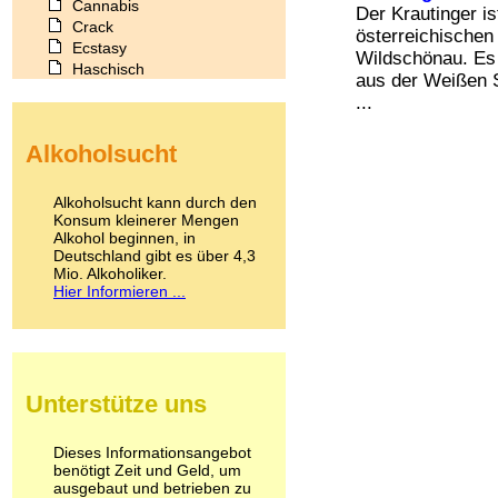
Cannabis
Der Krautinger is
Crack
österreichischen
Ecstasy
Wildschönau. Es
Haschisch
aus der Weißen S
Heroin
...
Ibogain
Koffein
Alkoholsucht
Kokain
Lachgas
LSD
Alkoholsucht kann durch den
Marihuana
Konsum kleinerer Mengen
Alkohol beginnen, in
Medikamente
Deutschland gibt es über 4,3
Meskalin
Mio. Alkoholiker.
Metamphetamin
Hier Informieren ...
Methadon
Morphin
Muskatnuss
Nikotin
Opium
Unterstütze uns
Pilze
Poppers
Psychopharmaka
Dieses Informationsangebot
benötigt Zeit und Geld, um
Schlafmittel
ausgebaut und betrieben zu
Schmerzmittel