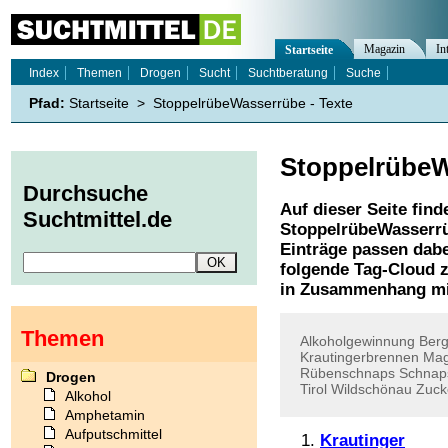
Magazin
In
Startseite
Index
Themen
Drogen
Sucht
Suchtberatung
Suche
Pfad:
Startseite
>
StoppelrübeWasserrübe - Texte
Stoppelrübe
Durchsuche
Auf dieser Seite find
Suchtmittel.de
StoppelrübeWasserr
Einträge passen dabe
folgende Tag-Cloud z
in Zusammenhang mi
Themen
Alkoholgewinnung
Ber
Krautingerbrennen
Mag
Rübenschnaps
Schnaps
Drogen
Tirol
Wildschönau
Zuck
Alkohol
Amphetamin
Aufputschmittel
Krautinger