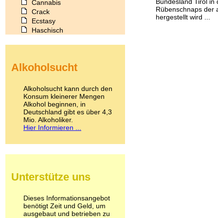
Bundesland Tirol in
Cannabis
Rübenschnaps der 
Crack
hergestellt wird ...
Ecstasy
Haschisch
Heroin
Ibogain
Koffein
Alkoholsucht
Kokain
Lachgas
LSD
Alkoholsucht kann durch den
Marihuana
Konsum kleinerer Mengen
Alkohol beginnen, in
Medikamente
Deutschland gibt es über 4,3
Meskalin
Mio. Alkoholiker.
Metamphetamin
Hier Informieren ...
Methadon
Morphin
Muskatnuss
Nikotin
Opium
Unterstütze uns
Pilze
Poppers
Psychopharmaka
Dieses Informationsangebot
benötigt Zeit und Geld, um
Schlafmittel
ausgebaut und betrieben zu
Schmerzmittel