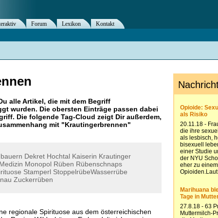
teraktiv
Forum
Lexikon
Kontakt
ennen
Du alle Artikel, die mit dem Begriff
gt wurden. Die obersten Einträge passen dabei
riff. Die folgende Tag-Cloud zeigt Dir außerdem,
 Zusammenhang mit "
Krautingerbrennen
"
gbauern
Dekret
Hochtal
Kaiserin
Krautinger
Medizin
Monopol
Rüben
Rübenschnaps
rituose
Stamperl
StoppelrübeWasserrübe
önau
Zuckerrüben
ine regionale Spirituose aus dem österreichischen