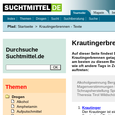
Magazin
In
Startseite
Index
Themen
Drogen
Sucht
Suchtberatung
Suche
Pfad:
Startseite
>
Krautingerbrennen - Texte
Krautingerbr
Durchsuche
Auf dieser Seite findest 
Suchtmittel.de
Krautingerbrennen
getag
am besten zu diesem Beg
wie oft andere Tags in
auftreten:
Alkoholgewinnung
Ber
Themen
Magenverstimmungen
Schnapsherstellung
Spi
Theresia
Tirol
Wildsch
Drogen
Alkohol
Amphetamin
Krautinger
Aufputschmittel
Der Krautinger ist e