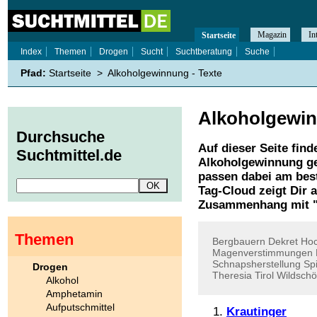
Magazin
In
Startseite
Index
Themen
Drogen
Sucht
Suchtberatung
Suche
Pfad:
Startseite
>
Alkoholgewinnung - Texte
Alkoholgewi
Durchsuche
Auf dieser Seite find
Suchtmittel.de
Alkoholgewinnung
ge
passen dabei am best
Tag-Cloud zeigt Dir 
Zusammenhang mit 
Themen
Bergbauern
Dekret
Hoc
Magenverstimmungen
Schnapsherstellung
Spi
Drogen
Theresia
Tirol
Wildsch
Alkohol
Amphetamin
Aufputschmittel
Krautinger