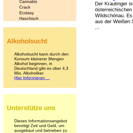
Cannabis
Der Krautinger is
Crack
österreichischen
Ecstasy
Wildschönau. Es
Haschisch
aus der Weißen S
Heroin
...
Ibogain
Koffein
Alkoholsucht
Kokain
Lachgas
LSD
Alkoholsucht kann durch den
Marihuana
Konsum kleinerer Mengen
Alkohol beginnen, in
Medikamente
Deutschland gibt es über 4,3
Meskalin
Mio. Alkoholiker.
Metamphetamin
Hier Informieren ...
Methadon
Morphin
Muskatnuss
Nikotin
Opium
Unterstütze uns
Pilze
Poppers
Psychopharmaka
Dieses Informationsangebot
benötigt Zeit und Geld, um
Schlafmittel
ausgebaut und betrieben zu
Schmerzmittel