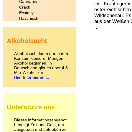
Cannabis
Der Krautinger is
Crack
österreichischen
Ecstasy
Wildschönau. Es
Haschisch
aus der Weißen S
Heroin
...
Ibogain
Koffein
Alkoholsucht
Kokain
Lachgas
LSD
Alkoholsucht kann durch den
Marihuana
Konsum kleinerer Mengen
Alkohol beginnen, in
Medikamente
Deutschland gibt es über 4,3
Meskalin
Mio. Alkoholiker.
Metamphetamin
Hier Informieren ...
Methadon
Morphin
Muskatnuss
Nikotin
Opium
Unterstütze uns
Pilze
Poppers
Psychopharmaka
Dieses Informationsangebot
benötigt Zeit und Geld, um
Schlafmittel
ausgebaut und betrieben zu
Schmerzmittel