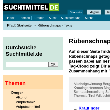
Magazin
In
Startseite
Index
Themen
Drogen
Sucht
Suchtberatung
Suche
Pfad:
Startseite
>
Rübenschnaps - Texte
Rübenschna
Durchsuche
Auf dieser Seite find
Suchtmittel.de
Rübenschnaps
getagg
passen dabei am best
Tag-Cloud zeigt Dir 
Zusammenhang mit 
Themen
Alkoholgewinnung
Ber
Krautingerbrennen
Mag
Schnapsherstellung
Spi
Drogen
Theresia
Tirol
Wildsch
Alkohol
Amphetamin
Aufputschmittel
Krautinger