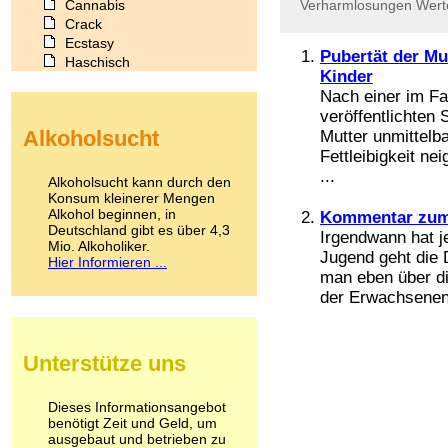
Cannabis
Verharmlosungen
Wert
Crack
Ecstasy
Pubertät der Mut
Haschisch
Kinder
Heroin
Nach einer im F
Ibogain
veröffentlichten 
Koffein
Alkoholsucht
Mutter unmittelba
Kokain
Fettleibigkeit n
Lachgas
...
LSD
Alkoholsucht kann durch den
Marihuana
Konsum kleinerer Mengen
Alkohol beginnen, in
Medikamente
Kommentar zum
Deutschland gibt es über 4,3
Meskalin
Irgendwann hat j
Mio. Alkoholiker.
Metamphetamin
Jugend geht die 
Hier Informieren ...
Methadon
man eben über di
Morphin
der Erwachsenen
Muskatnuss
Nikotin
Opium
Unterstütze uns
Pilze
Poppers
Psychopharmaka
Dieses Informationsangebot
benötigt Zeit und Geld, um
Schlafmittel
ausgebaut und betrieben zu
Schmerzmittel