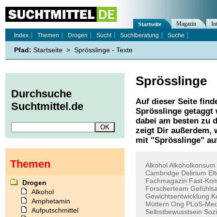
Magazin
In
Startseite
Index
Themen
Drogen
Sucht
Suchtberatung
Suche
Pfad:
Startseite
>
Sprösslinge - Texte
Sprösslinge
Durchsuche
Auf dieser Seite find
Suchtmittel.de
Sprösslinge
getaggt 
dabei am besten zu d
zeigt Dir außerdem,
mit "
Sprösslinge
" au
Themen
Alkohol
Alkoholkonsum
Cambridge
Delirium
El
Fachmagazin
Fast-Kom
Drogen
Forscherteam
Gefühls
Alkohol
Gewichtsentwicklung
K
Amphetamin
Müttern
Ong
PLoS-Med
Aufputschmittel
Selbstbewusstsein
Sozi