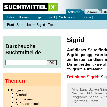
Magazin
In
Startseite
Index
Themen
Drogen
Sucht
Suchtberatung
Suche
Pfad:
Startseite
>
Sigrid - Texte
Sigrid
Durchsuche
Auf dieser Seite find
Suchtmittel.de
Sigrid
getaggt wurden
am besten zu diesem 
Dir außerdem, wie o
"
Sigrid
" auftreten:
Definition Sigrid:
Sigr
Themen
Ablenkung
Balkon
Glim
Drogen
Nikotinsucht
Ortswechs
Alkohol
Programm
Shape
Süß
Amphetamin
Zigaretten-Ersatz
Aufputschmittel