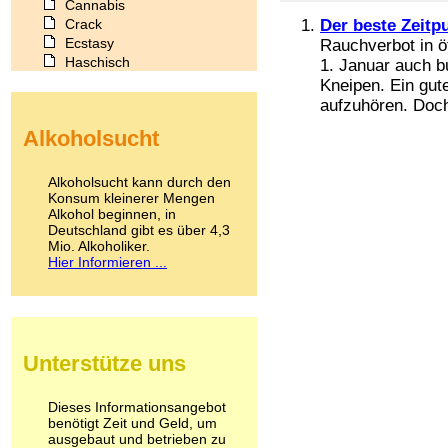
Cannabis
Crack
Der beste Zeitp
Ecstasy
Rauchverbot in ö
Haschisch
1. Januar auch b
Heroin
Kneipen. Ein gut
Ibogain
aufzuhören. Doch 
Koffein
Alkoholsucht
Kokain
Lachgas
LSD
Alkoholsucht kann durch den
Marihuana
Konsum kleinerer Mengen
Alkohol beginnen, in
Medikamente
Deutschland gibt es über 4,3
Meskalin
Mio. Alkoholiker.
Metamphetamin
Hier Informieren ...
Methadon
Morphin
Muskatnuss
Nikotin
Opium
Unterstütze uns
Pilze
Poppers
Psychopharmaka
Dieses Informationsangebot
benötigt Zeit und Geld, um
Schlafmittel
ausgebaut und betrieben zu
Schmerzmittel