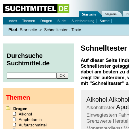
Magazin
In
Startseite
Index
Themen
Drogen
Sucht
Suchtberatung
Suche
Pfad:
Startseite
>
Schnelltester - Texte
Schnelltester
Durchsuche
Auf dieser Seite find
Suchtmittel.de
Schnelltester
getaggt
dabei am besten zu d
zeigt Dir außerdem,
mit "
Schnelltester
" a
Themen
Alkohol
Alkoho
Apo
Alkoholtester
Drogen
Alkohol
Einwegtestern
Fahr
Amphetamin
Grenzwerte
Herstel
Aufputschmittel
Monatsverdienst
Mo