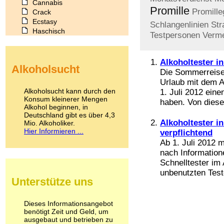
Cannabis
Promille
Promille
Crack
Ecstasy
Schlangenlinien
Str
Haschisch
Testpersonen
Verm
Heroin
Ibogain
Koffein
Alkoholtester in
Alkoholsucht
Kokain
Die Sommerreisew
Lachgas
Urlaub mit dem A
LSD
Alkoholsucht kann durch den
1. Juli 2012 ein
Marihuana
Konsum kleinerer Mengen
haben. Von dieser
Alkohol beginnen, in
Medikamente
Deutschland gibt es über 4,3
Meskalin
Alkoholtester in
Mio. Alkoholiker.
Metamphetamin
Hier Informieren ...
verpflichtend
Methadon
Ab 1. Juli 2012 m
Morphin
nach Information
Muskatnuss
Schnelltester im
Nikotin
unbenutzten Teste
Opium
Unterstütze uns
Pilze
Poppers
Psychopharmaka
Dieses Informationsangebot
benötigt Zeit und Geld, um
Schlafmittel
ausgebaut und betrieben zu
Schmerzmittel