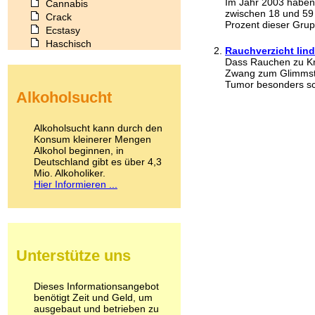
Im Jahr 2003 haben
Cannabis
zwischen 18 und 59
Crack
Prozent dieser Grup
Ecstasy
Haschisch
Rauchverzicht lin
Heroin
Dass Rauchen zu Kre
Ibogain
Zwang zum Glimmstän
Koffein
Tumor besonders sch
Alkoholsucht
Kokain
Lachgas
LSD
Alkoholsucht kann durch den
Marihuana
Konsum kleinerer Mengen
Alkohol beginnen, in
Medikamente
Deutschland gibt es über 4,3
Meskalin
Mio. Alkoholiker.
Metamphetamin
Hier Informieren ...
Methadon
Morphin
Muskatnuss
Nikotin
Opium
Unterstütze uns
Pilze
Poppers
Psychopharmaka
Dieses Informationsangebot
benötigt Zeit und Geld, um
Schlafmittel
ausgebaut und betrieben zu
Schmerzmittel