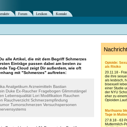
teraktiv
Forum
Lexikon
Kontakt
Du alle Artikel, die mit dem Begriff
Schmerzes
rsten Einträge passen dabei am besten zu
ende Tag-Cloud zeigt Dir außerdem, wie oft
nhang mit "
Schmerzes
" auftreten:
ika
Analgetikum
Arzneimitteln
Bastian
ein
Duke
Ex-Raucher
Fragebogen
Glimmstängel
ten
Lebensqualität
Lori
Modifikation
Rauchen
en
Rauchverzicht
Schmerzempfindung
Tumor
Tumorschmerzen
Versuchspersonen
lnervensystems