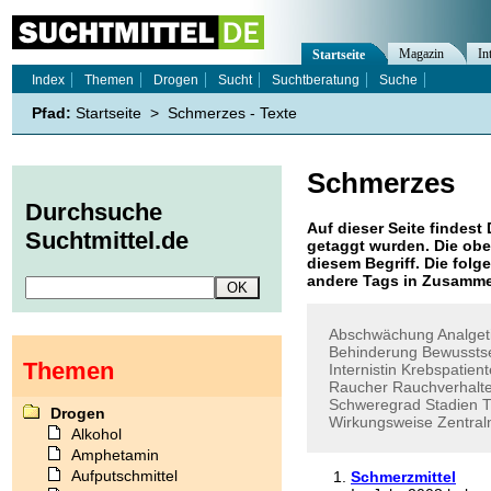
Magazin
In
Startseite
Index
Themen
Drogen
Sucht
Suchtberatung
Suche
Pfad:
Startseite
>
Schmerzes - Texte
Schmerzes
Durchsuche
Auf dieser Seite findest 
Suchtmittel.de
getaggt wurden. Die obe
diesem Begriff. Die folg
andere Tags in Zusamme
Abschwächung
Analget
Behinderung
Bewussts
Themen
Internistin
Krebspatien
Raucher
Rauchverhalt
Schweregrad
Stadien
Drogen
Wirkungsweise
Zentra
Alkohol
Amphetamin
Aufputschmittel
Schmerzmittel