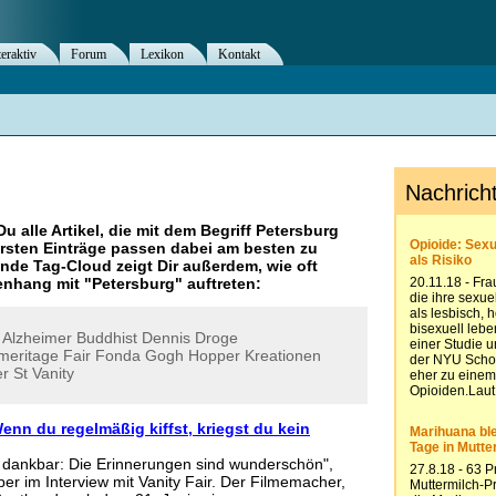
teraktiv
Forum
Lexikon
Kontakt
Du alle Artikel, die mit dem Begriff
Petersburg
rsten Einträge passen dabei am besten zu
ende Tag-Cloud zeigt Dir außerdem, wie oft
nhang mit "
Petersburg
" auftreten:
Alzheimer
Buddhist
Dennis
Droge
meritage
Fair
Fonda
Gogh
Hopper
Kreationen
er
St
Vanity
nn du regelmäßig kiffst, kriegst du kein
e dankbar: Die Erinnerungen sind wunderschön",
er im Interview mit Vanity Fair. Der Filmemacher,