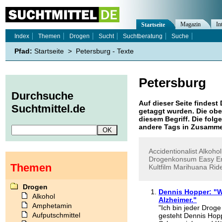
Magazin
In
Startseite
Index
Themen
Drogen
Sucht
Suchtberatung
Suche
Pfad:
Startseite
>
Petersburg - Texte
Petersburg
Durchsuche
Auf dieser Seite findest 
Suchtmittel.de
getaggt wurden. Die obe
diesem Begriff. Die folg
andere Tags in Zusamme
Accidentionalist
Alkohol
Drogenkonsum
Easy
E
Themen
Kultfilm
Marihuana
Rid
Drogen
Dennis Hopper: "We
Alkohol
Alzheimer."
Amphetamin
"Ich bin jeder Drog
Aufputschmittel
gesteht Dennis Hopp