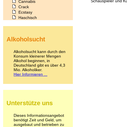
Schauspieler und Kün
Cannabis
Crack
Ecstasy
Haschisch
Heroin
Ibogain
Koffein
Alkoholsucht
Kokain
Lachgas
LSD
Alkoholsucht kann durch den
Marihuana
Konsum kleinerer Mengen
Alkohol beginnen, in
Medikamente
Deutschland gibt es über 4,3
Meskalin
Mio. Alkoholiker.
Metamphetamin
Hier Informieren ...
Methadon
Morphin
Muskatnuss
Nikotin
Opium
Unterstütze uns
Pilze
Poppers
Psychopharmaka
Dieses Informationsangebot
benötigt Zeit und Geld, um
Schlafmittel
ausgebaut und betrieben zu
Schmerzmittel