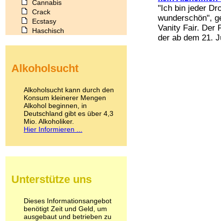
Cannabis
"Ich bin jeder D
Crack
wunderschön", ge
Ecstasy
Vanity Fair. Der
Haschisch
der ab dem 21. Ju
Heroin
Ibogain
Koffein
Alkoholsucht
Kokain
Lachgas
LSD
Alkoholsucht kann durch den
Marihuana
Konsum kleinerer Mengen
Alkohol beginnen, in
Medikamente
Deutschland gibt es über 4,3
Meskalin
Mio. Alkoholiker.
Metamphetamin
Hier Informieren ...
Methadon
Morphin
Muskatnuss
Nikotin
Opium
Unterstütze uns
Pilze
Poppers
Psychopharmaka
Dieses Informationsangebot
benötigt Zeit und Geld, um
Schlafmittel
ausgebaut und betrieben zu
Schmerzmittel