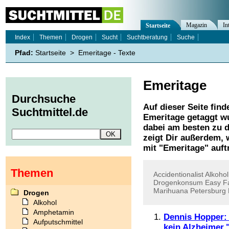
Magazin
In
Startseite
Index
Themen
Drogen
Sucht
Suchtberatung
Suche
Pfad:
Startseite
>
Emeritage - Texte
Emeritage
Durchsuche
Auf dieser Seite find
Suchtmittel.de
Emeritage
getaggt wu
dabei am besten zu d
zeigt Dir außerdem,
mit "
Emeritage
" auft
Themen
Accidentionalist
Alkohol
Drogenkonsum
Easy
F
Marihuana
Petersburg
Drogen
Alkohol
Amphetamin
Dennis Hopper: 
Aufputschmittel
kein Alzheimer.