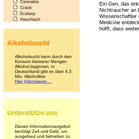
Cannabis
Ein Gen, das er
Crack
Nichtraucher an
Ecstasy
Wissenschaftler 
Haschisch
Medicine entde
Heroin
hofft, dass weiter
Ibogain
Koffein
Alkoholsucht
Kokain
Lachgas
LSD
Alkoholsucht kann durch den
Marihuana
Konsum kleinerer Mengen
Alkohol beginnen, in
Medikamente
Deutschland gibt es über 4,3
Meskalin
Mio. Alkoholiker.
Metamphetamin
Hier Informieren ...
Methadon
Morphin
Muskatnuss
Nikotin
Opium
Unterstütze uns
Pilze
Poppers
Psychopharmaka
Dieses Informationsangebot
benötigt Zeit und Geld, um
Schlafmittel
ausgebaut und betrieben zu
Schmerzmittel