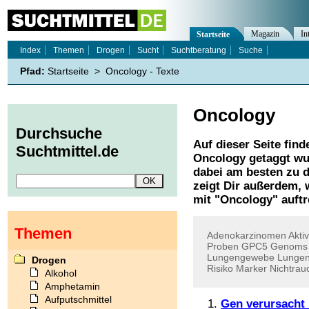
Magazin
In
Startseite
Index
Themen
Drogen
Sucht
Suchtberatung
Suche
Pfad:
Startseite
>
Oncology - Texte
Oncology
Durchsuche
Auf dieser Seite find
Suchtmittel.de
Oncology
getaggt wu
dabei am besten zu d
zeigt Dir außerdem,
mit "
Oncology
" auft
Themen
Adenokarzinomen
Akti
Proben
GPC5
Genoms
Lungengewebe
Lungen
Drogen
Risiko
Marker
Nichtrau
Alkohol
Amphetamin
Aufputschmittel
Gen verursacht