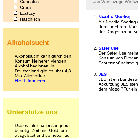
Cannabis
Use
Werkezuge
Werkz
Crack
Ecstasy
Needle Sharing
Haschisch
Als Needle Sharing 
Heroin
durch mehrere Konsu
Ibogain
der Drogenszene Ver
Koffein
...
Alkoholsucht
Kokain
Safer Use
Lachgas
Der Safer Use mein
LSD
Alkoholsucht kann durch den
Konsum von Drogen 
Marihuana
Konsum kleinerer Mengen
Schutzmaßnahme geg
Alkohol beginnen, in
Medikamente
Deutschland gibt es über 4,3
Meskalin
JES
Mio. Alkoholiker.
Metamphetamin
JES ist ein bundesw
Hier Informieren ...
Methadon
Abkürzung JES steht
dem Motto ?Für ein
Morphin
Muskatnuss
Nikotin
Opium
Unterstütze uns
Pilze
Poppers
Psychopharmaka
Dieses Informationsangebot
benötigt Zeit und Geld, um
Schlafmittel
ausgebaut und betrieben zu
Schmerzmittel