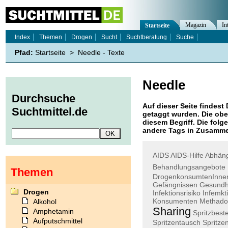
Magazin
In
Startseite
Index
Themen
Drogen
Sucht
Suchtberatung
Suche
Pfad:
Startseite
>
Needle - Texte
Needle
Durchsuche
Auf dieser Seite findest 
Suchtmittel.de
getaggt wurden. Die obe
diesem Begriff. Die folg
andere Tags in Zusamme
AIDS
AIDS-Hilfe
Abhän
Behandlungsangebote
Themen
DrogenkonsumtenInne
Gefängnissen
Gesundh
Drogen
Infektionsrisiko
Infemkt
Konsumenten
Methado
Alkohol
Sharing
Amphetamin
Spritzbest
Aufputschmittel
Spritzentausch
Spritz