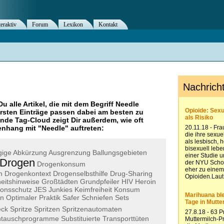
teraktiv
Forum
Lexikon
Kontakt
Du alle Artikel, die mit dem Begriff
Needle
rsten Einträge passen dabei am besten zu
ende Tag-Cloud zeigt Dir außerdem, wie oft
nhang mit "
Needle
" auftreten:
gige
Abkürzung
Ausgrenzung
Ballungsgebieten
Drogen
Drogenkonsum
n
Drogenkontext
Drogenselbsthilfe
Drug-Sharing
eitshinweise
Großtädten
Grundpfeiler
HIV
Heroin
ionsschutz
JES
Junkies
Keimfreiheit
Konsum
n
Optimaler
Praktik
Safer
Schniefen
Sets
eck
Spritze
Spritzen
Spritzenautomaten
entauschprogramme
Substituierte
Transporttüten