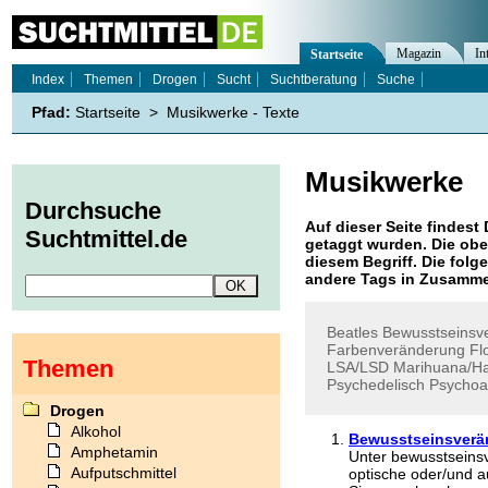
Magazin
In
Startseite
Index
Themen
Drogen
Sucht
Suchtberatung
Suche
Pfad:
Startseite
>
Musikwerke - Texte
Musikwerke
Durchsuche
Auf dieser Seite findest 
Suchtmittel.de
getaggt wurden. Die obe
diesem Begriff. Die folg
andere Tags in Zusamme
Beatles
Bewusstseinsv
Farbenveränderung
Fl
Themen
LSA/LSD
Marihuana/Ha
Psychedelisch
Psychoa
Drogen
Alkohol
Bewusstseinsverä
Amphetamin
Unter bewusstseins
Aufputschmittel
optische oder/und a