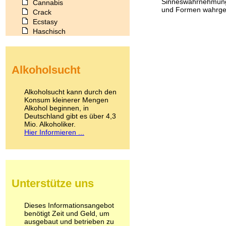
Sinneswahrnehmung
Cannabis
und Formen wahrge
Crack
Ecstasy
Haschisch
Heroin
Ibogain
Koffein
Alkoholsucht
Kokain
Lachgas
LSD
Alkoholsucht kann durch den
Marihuana
Konsum kleinerer Mengen
Alkohol beginnen, in
Medikamente
Deutschland gibt es über 4,3
Meskalin
Mio. Alkoholiker.
Metamphetamin
Hier Informieren ...
Methadon
Morphin
Muskatnuss
Nikotin
Opium
Unterstütze uns
Pilze
Poppers
Psychopharmaka
Dieses Informationsangebot
benötigt Zeit und Geld, um
Schlafmittel
ausgebaut und betrieben zu
Schmerzmittel