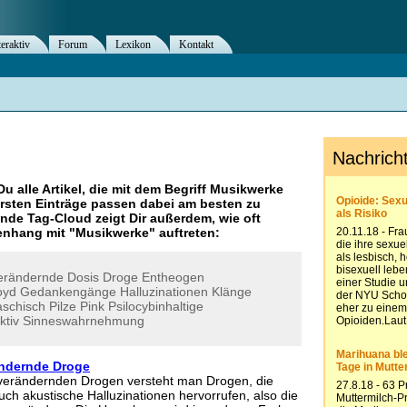
teraktiv
Forum
Lexikon
Kontakt
Du alle Artikel, die mit dem Begriff
Musikwerke
rsten Einträge passen dabei am besten zu
ende Tag-Cloud zeigt Dir außerdem, wie oft
nhang mit "
Musikwerke
" auftreten:
erändernde
Dosis
Droge
Entheogen
oyd
Gedankengänge
Halluzinationen
Klänge
schisch
Pilze
Pink
Psilocybinhaltige
ktiv
Sinneswahrnehmung
ndernde Droge
verändernden Drogen versteht man Drogen, die
uch akustische Halluzinationen hervorrufen, also die