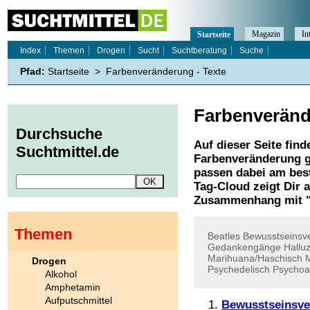
Magazin
In
Startseite
Index
Themen
Drogen
Sucht
Suchtberatung
Suche
Pfad:
Startseite
>
Farbenveränderung - Texte
Farbenverän
Durchsuche
Auf dieser Seite find
Suchtmittel.de
Farbenveränderung
g
passen dabei am best
Tag-Cloud zeigt Dir 
Zusammenhang mit 
Themen
Beatles
Bewusstseinsv
Gedankengänge
Hallu
Marihuana/Haschisch
Drogen
Psychedelisch
Psychoa
Alkohol
Amphetamin
Aufputschmittel
Bewusstseinsve