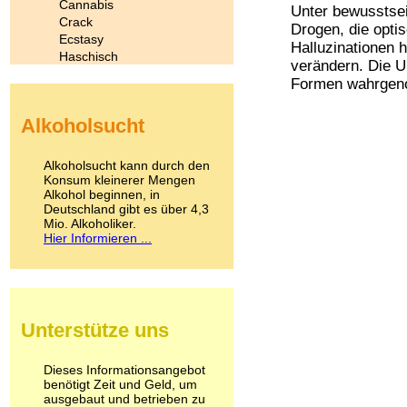
Cannabis
Unter bewusstse
Crack
Drogen, die opti
Ecstasy
Halluzinationen 
Haschisch
verändern. Die 
Heroin
Formen wahrgeno
Ibogain
Koffein
Alkoholsucht
Kokain
Lachgas
LSD
Alkoholsucht kann durch den
Marihuana
Konsum kleinerer Mengen
Alkohol beginnen, in
Medikamente
Deutschland gibt es über 4,3
Meskalin
Mio. Alkoholiker.
Metamphetamin
Hier Informieren ...
Methadon
Morphin
Muskatnuss
Nikotin
Opium
Unterstütze uns
Pilze
Poppers
Psychopharmaka
Dieses Informationsangebot
benötigt Zeit und Geld, um
Schlafmittel
ausgebaut und betrieben zu
Schmerzmittel