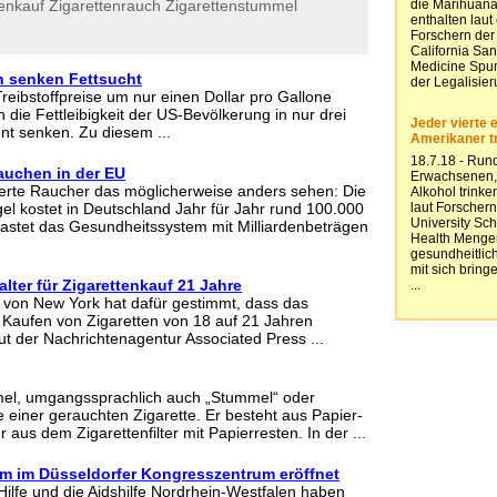
tenkauf
Zigarettenrauch
Zigarettenstummel
n senken Fettsucht
eibstoffpreise um nur einen Dollar pro Gallone
nn die Fettleibigkeit der US-Bevölkerung in nur drei
t senken. Zu diesem ...
uchen in der EU
erte Raucher das möglicherweise anders sehen: Die
l kostet in Deutschland Jahr für Jahr rund 100.000
astet das Gesundheitssystem mit Milliardenbeträgen
lter für Zigarettenkauf 21 Jahre
 von New York hat dafür gestimmt, dass das
s Kaufen von Zigaretten von 18 auf 21 Jahren
t der Nachrichtenagentur Associated Press ...
mel, umgangssprachlich auch „Stummel“ oder
e einer gerauchten Zigarette. Er besteht aus Papier-
 aus dem Zigarettenfilter mit Papierresten. In der ...
 im Düsseldorfer Kongresszentrum eröffnet
ilfe und die Aidshilfe Nordrhein-Westfalen haben