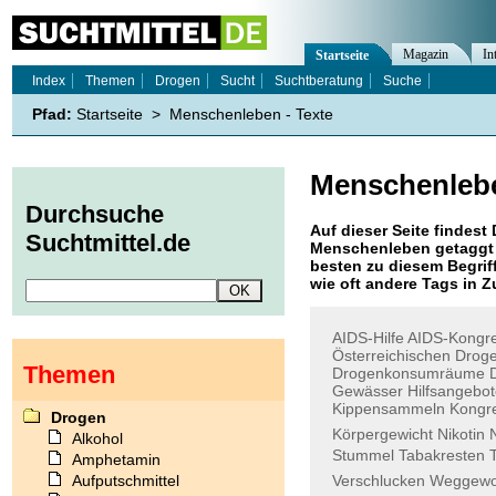
Magazin
In
Startseite
Index
Themen
Drogen
Sucht
Suchtberatung
Suche
Pfad:
Startseite
>
Menschenleben - Texte
Menschenleb
Durchsuche
Auf dieser Seite findest 
Suchtmittel.de
Menschenleben
getaggt 
besten zu diesem Begriff
wie oft andere Tags in
AIDS-Hilfe
AIDS-Kongr
Österreichischen
Drog
Themen
Drogenkonsumräume
Gewässer
Hilfsangebo
Kippensammeln
Kongr
Drogen
Körpergewicht
Nikotin
N
Alkohol
Stummel
Tabakresten
Amphetamin
Aufputschmittel
Verschlucken
Weggewo