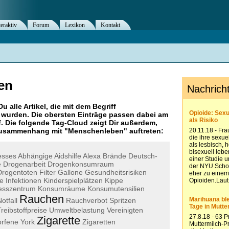
teraktiv
Forum
Lexikon
Kontakt
en
Du alle Artikel, die mit dem Begriff
wurden. Die obersten Einträge passen dabei am
. Die folgende Tag-Cloud zeigt Dir außerdem,
 Zusammenhang mit "
Menschenleben
" auftreten:
esses
Abhängige
Aidshilfe
Alexa
Brände
Deutsch-
e
Drogenarbeit
Drogenkonsumraum
Drogentoten
Filter
Gallone
Gesundheitsrisiken
te
Infektionen
Kinderspielplätzen
Kippe
esszentrum
Konsumräume
Konsumutensilien
Rauchen
otfall
Rauchverbot
Spritzen
Treibstoffpreise
Umweltbelastung
Vereinigten
Zigarette
rfene
York
Zigaretten