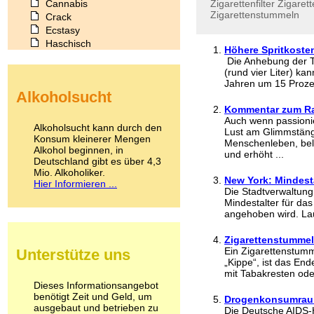
Cannabis
Zigarettenfilter
Zigaret
Zigarettenstummeln
Crack
Ecstasy
Haschisch
Höhere Spritkoste
Heroin
Die Anhebung der Tr
Ibogain
(rund vier Liter) ka
Koffein
Jahren um 15 Prozen
Alkoholsucht
Kokain
Kommentar zum Ra
Lachgas
Auch wenn passioni
LSD
Alkoholsucht kann durch den
Lust am Glimmstänge
Marihuana
Konsum kleinerer Mengen
Menschenleben, bel
Alkohol beginnen, in
Medikamente
und erhöht ...
Deutschland gibt es über 4,3
Meskalin
Mio. Alkoholiker.
Metamphetamin
New York: Mindesta
Hier Informieren ...
Methadon
Die Stadtverwaltung
Mindestalter für da
Morphin
angehoben wird. Lau
Muskatnuss
Nikotin
Zigarettenstummel
Opium
Ein Zigarettenstum
Unterstütze uns
Pilze
„Kippe“, ist das End
Poppers
mit Tabakresten oder
Psychopharmaka
Dieses Informationsangebot
benötigt Zeit und Geld, um
Schlafmittel
Drogenkonsumraum
ausgebaut und betrieben zu
Schmerzmittel
Die Deutsche AIDS-H