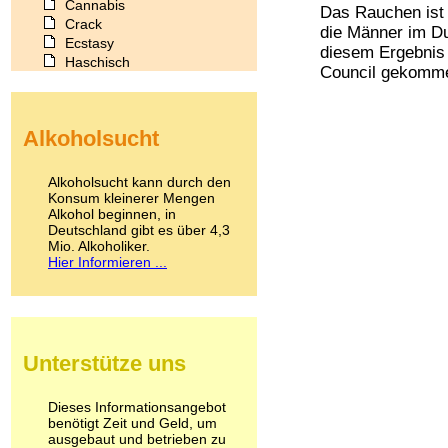
Cannabis
Das Rauchen ist 
Crack
die Männer im Du
Ecstasy
diesem Ergebnis
Haschisch
Council gekommen
Heroin
Ibogain
Koffein
Alkoholsucht
Kokain
Lachgas
LSD
Alkoholsucht kann durch den
Marihuana
Konsum kleinerer Mengen
Alkohol beginnen, in
Medikamente
Deutschland gibt es über 4,3
Meskalin
Mio. Alkoholiker.
Metamphetamin
Hier Informieren ...
Methadon
Morphin
Muskatnuss
Nikotin
Opium
Unterstütze uns
Pilze
Poppers
Psychopharmaka
Dieses Informationsangebot
benötigt Zeit und Geld, um
Schlafmittel
ausgebaut und betrieben zu
Schmerzmittel