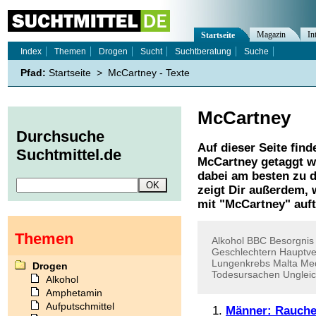
Magazin
In
Startseite
Index
Themen
Drogen
Sucht
Suchtberatung
Suche
Pfad:
Startseite
>
McCartney - Texte
McCartney
Durchsuche
Auf dieser Seite find
Suchtmittel.de
McCartney
getaggt w
dabei am besten zu d
zeigt Dir außerdem,
mit "
McCartney
" auf
Themen
Alkohol
BBC
Besorgnis
Geschlechtern
Hauptve
Lungenkrebs
Malta
Med
Drogen
Todesursachen
Unglei
Alkohol
Amphetamin
Aufputschmittel
Männer: Rauchen