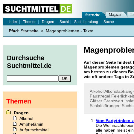
Magazin
In
Startseite
Index
Themen
Drogen
Sucht
Suchtberatung
Suche
Pfad:
Startseite
>
Magenproblemen - Texte
Magenprobl
Durchsuche
Auf dieser Seite findest 
Suchtmittel.de
Magenproblemen
getagg
am besten zu diesem Beg
wie oft andere Tags in
Alkohol
Alkoholabhäng
Faustregel
Feierlichkei
Themen
Gläser
Grenzwert
Isola
Schlafstörungen
Sucht
Drogen
Alkohol
Vom Partytrinken 
Amphetamin
Die Weihnachtsfeier
Aufputschmittel
alle haben meist ei