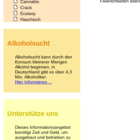
Feierlichkeiten eben
Cannabis
Crack
Ecstasy
Haschisch
Heroin
Ibogain
Koffein
Alkoholsucht
Kokain
Lachgas
LSD
Alkoholsucht kann durch den
Marihuana
Konsum kleinerer Mengen
Alkohol beginnen, in
Medikamente
Deutschland gibt es über 4,3
Meskalin
Mio. Alkoholiker.
Metamphetamin
Hier Informieren ...
Methadon
Morphin
Muskatnuss
Nikotin
Opium
Unterstütze uns
Pilze
Poppers
Psychopharmaka
Dieses Informationsangebot
benötigt Zeit und Geld, um
Schlafmittel
ausgebaut und betrieben zu
Schmerzmittel