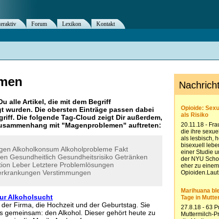
teraktiv
Forum
Lexikon
Kontakt
emen
Du alle Artikel, die mit dem Begriff
t wurden. Die obersten Einträge passen dabei
riff. Die folgende Tag-Cloud zeigt Dir außerdem,
 Zusammenhang mit "
Magenproblemen
" auftreten:
igen
Alkoholkonsum
Alkoholprobleme
Fakt
ten
Gesundheitlich
Gesundheitsrisiko
Getränken
tion
Leber
Letztere
Problemlösungen
erkrankungen
Verstimmungen
zur Alkoholsucht
 der Firma, die Hochzeit und der Geburtstag. Sie
ns gemeinsam: den Alkohol. Dieser gehört heute zu