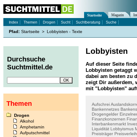
Magazin
In
Startseite
Index
Themen
Drogen
Sucht
Suchtberatung
Suche
Pfad:
Startseite
>
Lobbyisten - Texte
Lobbyisten
Durchsuche
Auf dieser Seite find
Suchtmittel.de
Lobbyisten
getaggt w
dabei am besten zu d
zeigt Dir außerdem,
mit "
Lobbyisten
" auf
Themen
Aufschrei
Auslandskor
Bankennetzes
Banken
Drogengelder
Einzelne
Drogen
Finanzkonzernen
Fina
Alkohol
Interbankenmarkt
Inves
Amphetamin
Liquidität
Lobbyismus
M
Aufputschmittel
Preisträger
Preisverlei