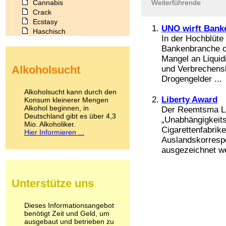
Cannabis
Weiterführende
Crack
Ecstasy
UNO wirft Bank
Haschisch
In der Hochblüte
Heroin
Bankenbranche of
Ibogain
Mangel an Liquid
Koffein
Alkoholsucht
und Verbrechen
Kokain
Drogengelder ...
Lachgas
LSD
Alkoholsucht kann durch den
Marihuana
Liberty Award
Konsum kleinerer Mengen
Alkohol beginnen, in
Medikamente
Der Reemtsma Lib
Deutschland gibt es über 4,3
Meskalin
„Unabhängigkeits
Mio. Alkoholiker.
Metamphetamin
Cigarettenfabrike
Hier Informieren ...
Methadon
Auslandskorresp
Morphin
ausgezeichnet we
Muskatnuss
Nikotin
Opium
Unterstütze uns
Pilze
Poppers
Psychopharmaka
Dieses Informationsangebot
benötigt Zeit und Geld, um
Schlafmittel
ausgebaut und betrieben zu
Schmerzmittel