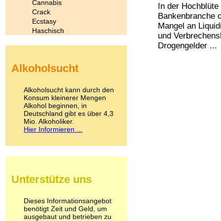
Cannabis
In der Hochblüte
Crack
Bankenbranche of
Ecstasy
Mangel an Liquid
Haschisch
und Verbrechen
Heroin
Drogengelder ...
Ibogain
Koffein
Alkoholsucht
Kokain
Lachgas
LSD
Alkoholsucht kann durch den
Marihuana
Konsum kleinerer Mengen
Alkohol beginnen, in
Medikamente
Deutschland gibt es über 4,3
Meskalin
Mio. Alkoholiker.
Metamphetamin
Hier Informieren ...
Methadon
Morphin
Muskatnuss
Nikotin
Opium
Unterstütze uns
Pilze
Poppers
Psychopharmaka
Dieses Informationsangebot
benötigt Zeit und Geld, um
Schlafmittel
ausgebaut und betrieben zu
Schmerzmittel