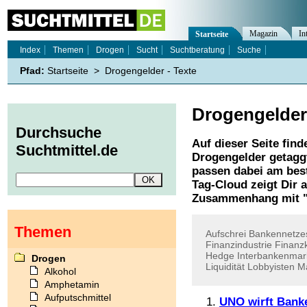
Magazin
In
Startseite
Index
Themen
Drogen
Sucht
Suchtberatung
Suche
Pfad:
Startseite
>
Drogengelder - Texte
Drogengelder
Durchsuche
Auf dieser Seite find
Suchtmittel.de
Drogengelder
getaggt
passen dabei am best
Tag-Cloud zeigt Dir 
Zusammenhang mit 
Themen
Aufschrei
Bankennetze
Finanzindustrie
Finanz
Hedge
Interbankenmar
Drogen
Liquidität
Lobbyisten
Ma
Alkohol
Amphetamin
Aufputschmittel
UNO wirft Bank