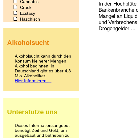
Cannabis
In der Hochblüte
Crack
Bankenbranche of
Ecstasy
Mangel an Liquid
Haschisch
und Verbrechen
Heroin
Drogengelder ...
Ibogain
Koffein
Alkoholsucht
Kokain
Lachgas
LSD
Alkoholsucht kann durch den
Marihuana
Konsum kleinerer Mengen
Alkohol beginnen, in
Medikamente
Deutschland gibt es über 4,3
Meskalin
Mio. Alkoholiker.
Metamphetamin
Hier Informieren ...
Methadon
Morphin
Muskatnuss
Nikotin
Opium
Unterstütze uns
Pilze
Poppers
Psychopharmaka
Dieses Informationsangebot
benötigt Zeit und Geld, um
Schlafmittel
ausgebaut und betrieben zu
Schmerzmittel