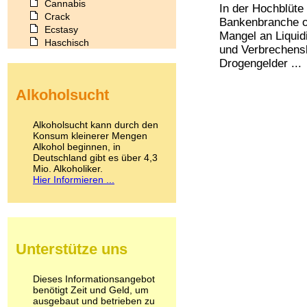
Cannabis
In der Hochblüte
Crack
Bankenbranche of
Ecstasy
Mangel an Liquid
Haschisch
und Verbrechen
Heroin
Drogengelder ...
Ibogain
Koffein
Alkoholsucht
Kokain
Lachgas
LSD
Alkoholsucht kann durch den
Marihuana
Konsum kleinerer Mengen
Alkohol beginnen, in
Medikamente
Deutschland gibt es über 4,3
Meskalin
Mio. Alkoholiker.
Metamphetamin
Hier Informieren ...
Methadon
Morphin
Muskatnuss
Nikotin
Opium
Unterstütze uns
Pilze
Poppers
Psychopharmaka
Dieses Informationsangebot
benötigt Zeit und Geld, um
Schlafmittel
ausgebaut und betrieben zu
Schmerzmittel