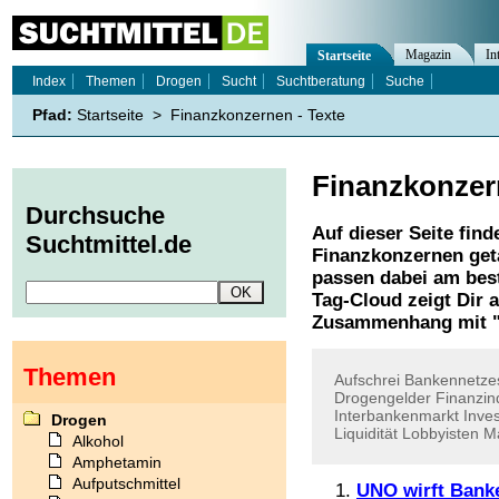
Magazin
In
Startseite
Index
Themen
Drogen
Sucht
Suchtberatung
Suche
Pfad:
Startseite
>
Finanzkonzernen - Texte
Finanzkonze
Durchsuche
Auf dieser Seite find
Suchtmittel.de
Finanzkonzernen
get
passen dabei am best
Tag-Cloud zeigt Dir 
Zusammenhang mit 
Themen
Aufschrei
Bankennetze
Drogengelder
Finanzin
Interbankenmarkt
Inves
Drogen
Liquidität
Lobbyisten
Ma
Alkohol
Amphetamin
Aufputschmittel
UNO wirft Bank