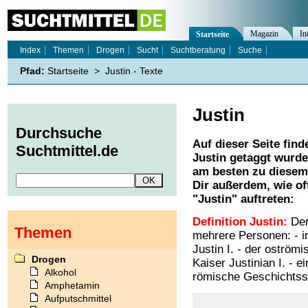
Magazin
In
Startseite
Index
Themen
Drogen
Sucht
Suchtberatung
Suche
Pfad:
Startseite
>
Justin - Texte
Justin
Durchsuche
Auf dieser Seite find
Suchtmittel.de
Justin
getaggt wurden
am besten zu diesem 
Dir außerdem, wie o
"
Justin
" auftreten:
Definition Justin:
Den
Themen
mehrere Personen: - in
Justin I. - der oströmi
Drogen
Kaiser Justinian I. - e
Alkohol
römische Geschichtss
Amphetamin
Aufputschmittel