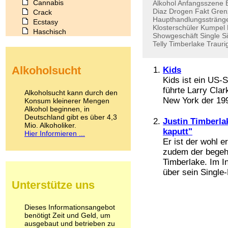
Cannabis
Alkohol
Anfangsszene
Diaz
Drogen
Fakt
Gren
Crack
Haupthandlungssträng
Ecstasy
Klosterschüler
Kumpel
Haschisch
Showgeschäft
Single
S
Heroin
Telly
Timberlake
Trauri
Ibogain
Koffein
Alkoholsucht
Kids
Kokain
Kids ist ein US-
Lachgas
LSD
führte Larry Clar
Alkoholsucht kann durch den
Marihuana
New York der 1990
Konsum kleinerer Mengen
Alkohol beginnen, in
Medikamente
Deutschland gibt es über 4,3
Meskalin
Justin Timberla
Mio. Alkoholiker.
Metamphetamin
kaputt"
Hier Informieren ...
Methadon
Er ist der wohl 
Morphin
zudem der begehr
Muskatnuss
Timberlake. Im I
Nikotin
über sein Single-
Opium
Unterstütze uns
Pilze
Poppers
Psychopharmaka
Dieses Informationsangebot
benötigt Zeit und Geld, um
Schlafmittel
ausgebaut und betrieben zu
Schmerzmittel