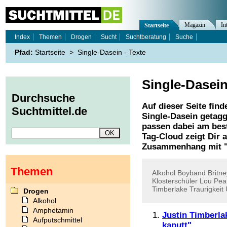
Magazin
In
Startseite
Index
Themen
Drogen
Sucht
Suchtberatung
Suche
Pfad:
Startseite
>
Single-Dasein - Texte
Single-Dasei
Durchsuche
Auf dieser Seite find
Suchtmittel.de
Single-Dasein
getagg
passen dabei am best
Tag-Cloud zeigt Dir 
Zusammenhang mit 
Themen
Alkohol
Boyband
Britne
Klosterschüler
Lou
Pea
Timberlake
Traurigkeit
Drogen
Alkohol
Amphetamin
Justin Timberla
Aufputschmittel
kaputt"