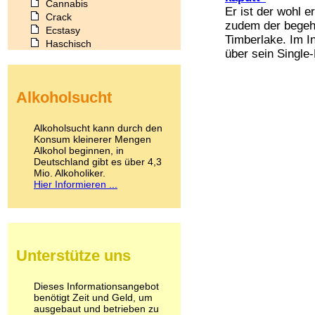
Cannabis
Er ist der wohl 
Crack
zudem der begehr
Ecstasy
Timberlake. Im I
Haschisch
über sein Single-
Heroin
Ibogain
Koffein
Alkoholsucht
Kokain
Lachgas
LSD
Alkoholsucht kann durch den
Marihuana
Konsum kleinerer Mengen
Alkohol beginnen, in
Medikamente
Deutschland gibt es über 4,3
Meskalin
Mio. Alkoholiker.
Metamphetamin
Hier Informieren ...
Methadon
Morphin
Muskatnuss
Nikotin
Opium
Unterstütze uns
Pilze
Poppers
Psychopharmaka
Dieses Informationsangebot
benötigt Zeit und Geld, um
Schlafmittel
ausgebaut und betrieben zu
Schmerzmittel