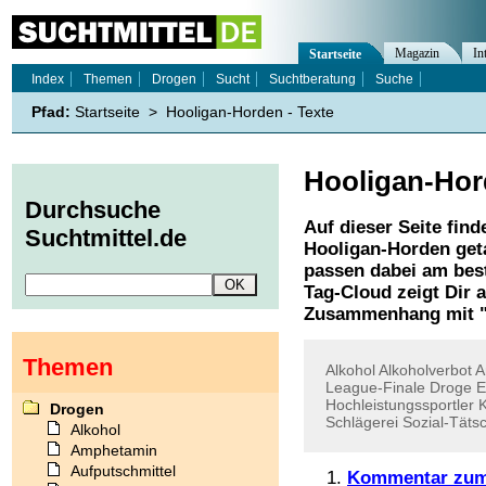
Magazin
In
Startseite
Index
Themen
Drogen
Sucht
Suchtberatung
Suche
Pfad:
Startseite
>
Hooligan-Horden - Texte
Hooligan-Ho
Durchsuche
Auf dieser Seite find
Suchtmittel.de
Hooligan-Horden
get
passen dabei am best
Tag-Cloud zeigt Dir 
Zusammenhang mit 
Themen
Alkohol
Alkoholverbot
A
League-Finale
Droge
E
Hochleistungssportler
K
Drogen
Schlägerei
Sozial-Tätsc
Alkohol
Amphetamin
Aufputschmittel
Kommentar zum 