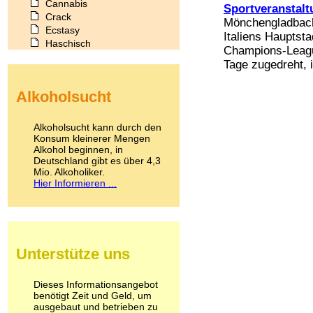
Cannabis
Sportveranstal
Crack
Mönchengladbach 
Ecstasy
Italiens Hauptst
Haschisch
Champions-League
Heroin
Tage zugedreht, i
Ibogain
Koffein
Alkoholsucht
Kokain
Lachgas
LSD
Alkoholsucht kann durch den
Marihuana
Konsum kleinerer Mengen
Alkohol beginnen, in
Medikamente
Deutschland gibt es über 4,3
Meskalin
Mio. Alkoholiker.
Metamphetamin
Hier Informieren ...
Methadon
Morphin
Muskatnuss
Nikotin
Opium
Unterstütze uns
Pilze
Poppers
Psychopharmaka
Dieses Informationsangebot
benötigt Zeit und Geld, um
Schlafmittel
ausgebaut und betrieben zu
Schmerzmittel