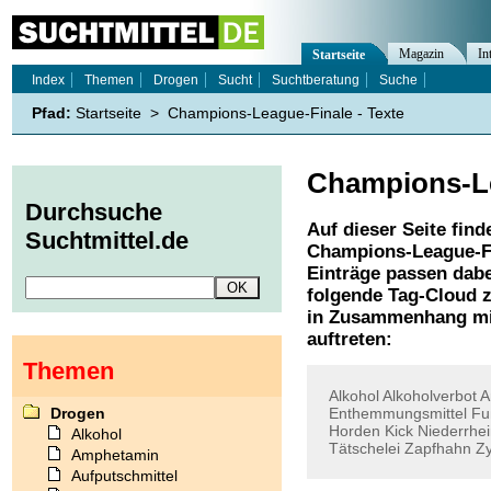
Magazin
In
Startseite
Index
Themen
Drogen
Sucht
Suchtberatung
Suche
Pfad:
Startseite
>
Champions-League-Finale - Texte
Champions-L
Durchsuche
Auf dieser Seite find
Suchtmittel.de
Champions-League-F
Einträge passen dabe
folgende Tag-Cloud z
in Zusammenhang mi
auftreten:
Themen
Alkohol
Alkoholverbot
A
Drogen
Enthemmungsmittel
Fu
Horden
Kick
Niederrhe
Alkohol
Tätschelei
Zapfhahn
Z
Amphetamin
Aufputschmittel