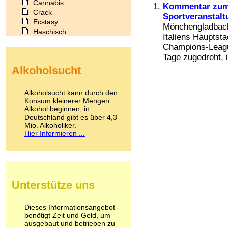
Cannabis
Kommentar zum 
Crack
Sportveranstal
Ecstasy
Mönchengladbach 
Haschisch
Italiens Hauptst
Heroin
Champions-League
Ibogain
Tage zugedreht, i
Koffein
Alkoholsucht
Kokain
Lachgas
LSD
Alkoholsucht kann durch den
Marihuana
Konsum kleinerer Mengen
Alkohol beginnen, in
Medikamente
Deutschland gibt es über 4,3
Meskalin
Mio. Alkoholiker.
Metamphetamin
Hier Informieren ...
Methadon
Morphin
Muskatnuss
Nikotin
Opium
Unterstütze uns
Pilze
Poppers
Psychopharmaka
Dieses Informationsangebot
benötigt Zeit und Geld, um
Schlafmittel
ausgebaut und betrieben zu
Schmerzmittel