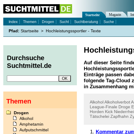
Magazin
In
Startseite
Index
Themen
Drogen
Sucht
Suchtberatung
Suche
Pfad:
Startseite
>
Hochleistungssportler - Texte
Hochleistung
Durchsuche
Auf dieser Seite find
Suchtmittel.de
Hochleistungssportl
Einträge passen dabe
folgende Tag-Cloud z
in Zusammenhang mi
Themen
Alkohol
Alkoholverbot
A
League-Finale
Droge
E
Horden
Kick
Niederrhe
Drogen
Tätschelei
Zapfhahn
Z
Alkohol
Amphetamin
Aufputschmittel
Kommentar zum 