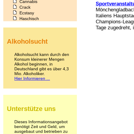
Cannabis
Sportveranstal
Crack
Mönchengladbach 
Ecstasy
Italiens Hauptst
Haschisch
Champions-League
Heroin
Tage zugedreht, i
Ibogain
Koffein
Alkoholsucht
Kokain
Lachgas
LSD
Alkoholsucht kann durch den
Marihuana
Konsum kleinerer Mengen
Alkohol beginnen, in
Medikamente
Deutschland gibt es über 4,3
Meskalin
Mio. Alkoholiker.
Metamphetamin
Hier Informieren ...
Methadon
Morphin
Muskatnuss
Nikotin
Opium
Unterstütze uns
Pilze
Poppers
Psychopharmaka
Dieses Informationsangebot
benötigt Zeit und Geld, um
Schlafmittel
ausgebaut und betrieben zu
Schmerzmittel