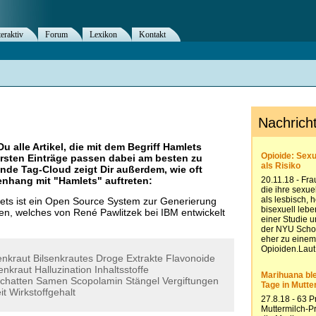
teraktiv
Forum
Lexikon
Kontakt
Du alle Artikel, die mit dem Begriff
Hamlets
rsten Einträge passen dabei am besten zu
ende Tag-Cloud zeigt Dir außerdem, wie oft
nhang mit "
Hamlets
" auftreten:
ts ist ein Open Source System zur Generierung
n, welches von René Pawlitzek bei IBM entwickelt
enkraut
Bilsenkrautes
Droge
Extrakte
Flavonoide
enkraut
Halluzination
Inhaltsstoffe
chatten
Samen
Scopolamin
Stängel
Vergiftungen
it
Wirkstoffgehalt