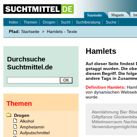
Magazin
In
Startseite
Index
Themen
Drogen
Sucht
Suchtberatung
Suche
Pfad:
Startseite
>
Hamlets - Texte
Hamlets
Durchsuche
Auf dieser Seite findest 
Suchtmittel.de
getaggt wurden. Die obe
diesem Begriff. Die folg
andere Tags in Zusamme
Definition Hamlets:
Hamle
von dynamischen Webseite
wurde.
Themen
Atemlähmung
Bier
Bils
Drogen
Giftpflanze
Glockenbils
Alkohol
Mittelmeerraum
Nachts
Verwendungsmöglichke
Amphetamin
Aufputschmittel