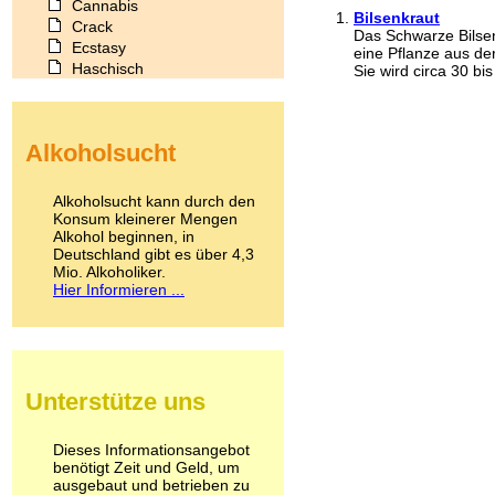
Cannabis
Bilsenkraut
Crack
Das Schwarze Bilsen
Ecstasy
eine Pflanze aus de
Haschisch
Sie wird circa 30 bis
Heroin
Ibogain
Koffein
Alkoholsucht
Kokain
Lachgas
LSD
Alkoholsucht kann durch den
Marihuana
Konsum kleinerer Mengen
Alkohol beginnen, in
Medikamente
Deutschland gibt es über 4,3
Meskalin
Mio. Alkoholiker.
Metamphetamin
Hier Informieren ...
Methadon
Morphin
Muskatnuss
Nikotin
Opium
Unterstütze uns
Pilze
Poppers
Psychopharmaka
Dieses Informationsangebot
benötigt Zeit und Geld, um
Schlafmittel
ausgebaut und betrieben zu
Schmerzmittel