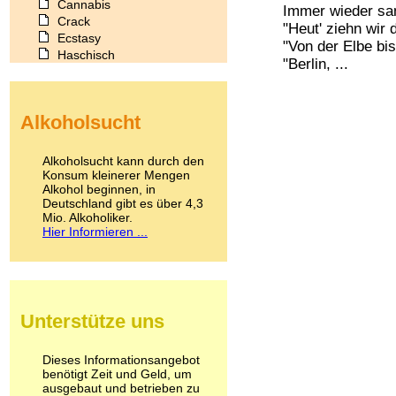
Cannabis
Immer wieder sam
Crack
"Heut' ziehn wir
Ecstasy
"Von der Elbe bi
Haschisch
"Berlin, ...
Heroin
Ibogain
Koffein
Alkoholsucht
Kokain
Lachgas
LSD
Alkoholsucht kann durch den
Marihuana
Konsum kleinerer Mengen
Alkohol beginnen, in
Medikamente
Deutschland gibt es über 4,3
Meskalin
Mio. Alkoholiker.
Metamphetamin
Hier Informieren ...
Methadon
Morphin
Muskatnuss
Nikotin
Opium
Unterstütze uns
Pilze
Poppers
Psychopharmaka
Dieses Informationsangebot
benötigt Zeit und Geld, um
Schlafmittel
ausgebaut und betrieben zu
Schmerzmittel