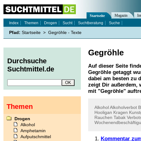
Magazin
In
Startseite
Index
Themen
Drogen
Sucht
Suchtberatung
Suche
Pfad:
Startseite
>
Gegröhle - Texte
Gegröhle
Durchsuche
Auf dieser Seite find
Suchtmittel.de
Gegröhle
getaggt wur
dabei am besten zu d
zeigt Dir außerdem,
mit "
Gegröhle
" auftr
Themen
Alkohol
Alkoholverbot
B
Hooligan
Kragen
Kunst
Rauchen
Tabak
Verbot
Drogen
Wochenendbeschäftig
Alkohol
Amphetamin
Aufputschmittel
Kommentar zum 