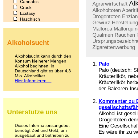
Cannabis
Al
Agrarwirtschaft
Crack
Alkoholtoten
Aperiti
Ecstasy
Drogentoten
Enzian
Haschisch
Gewürz
Herstellung
Heroin
Mallorca
Mallorquin
Ibogain
Qualmen
Rauchen
Koffein
Ursprungsbezeichn
Alkoholsucht
Kokain
Zigarettenwerbung
Lachgas
LSD
Alkoholsucht kann durch den
Marihuana
Konsum kleinerer Mengen
Palo
Alkohol beginnen, in
Medikamente
Palo (deutsch: St
Deutschland gibt es über 4,3
Meskalin
Mio. Alkoholiker.
Kräuterlikör, ne
Metamphetamin
Hier Informieren ...
Kräuterlikör her
Methadon
der Balearen-Ins
Morphin
Muskatnuss
Kommentar zu D
Nikotin
Opium
gesellschaftsfä
Unterstütze uns
Pilze
Alkohol ist gesell
Poppers
Drogentoten denk
Psychopharmaka
Dieses Informationsangebot
Eine Gesellschaf
benötigt Zeit und Geld, um
Schlafmittel
Es wäre ihr zu w
ausgebaut und betrieben zu
Schmerzmittel