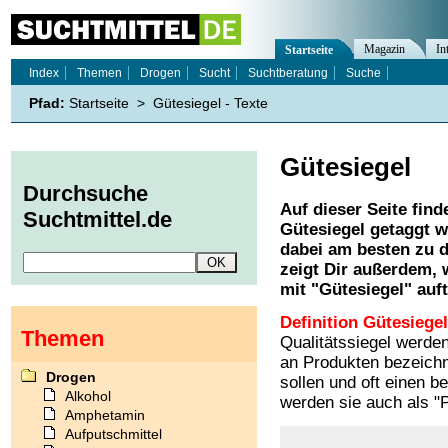
Magazin
In
Startseite
Index
Themen
Drogen
Sucht
Suchtberatung
Suche
Pfad:
Startseite
>
Gütesiegel - Texte
Gütesiegel
Durchsuche
Auf dieser Seite find
Suchtmittel.de
Gütesiegel
getaggt w
dabei am besten zu d
zeigt Dir außerdem,
mit "
Gütesiegel
" auf
Definition Gütesiegel
Themen
Qualitätssiegel werden
an Produkten bezeichn
Drogen
sollen und oft einen 
Alkohol
werden sie auch als "P
Amphetamin
Aufputschmittel