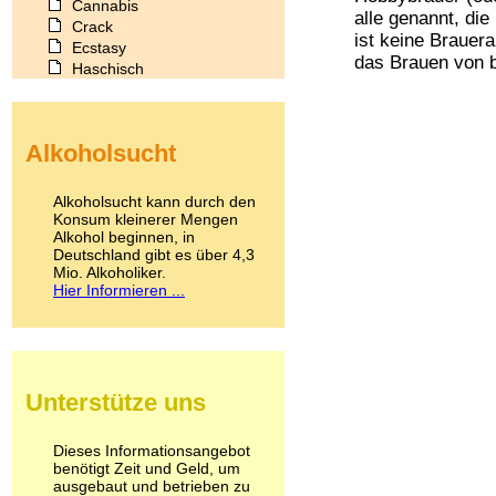
Cannabis
alle genannt, die
Crack
ist keine Brauera
Ecstasy
das Brauen von b
Haschisch
Heroin
Ibogain
Koffein
Alkoholsucht
Kokain
Lachgas
LSD
Alkoholsucht kann durch den
Marihuana
Konsum kleinerer Mengen
Alkohol beginnen, in
Medikamente
Deutschland gibt es über 4,3
Meskalin
Mio. Alkoholiker.
Metamphetamin
Hier Informieren ...
Methadon
Morphin
Muskatnuss
Nikotin
Opium
Unterstütze uns
Pilze
Poppers
Psychopharmaka
Dieses Informationsangebot
benötigt Zeit und Geld, um
Schlafmittel
ausgebaut und betrieben zu
Schmerzmittel