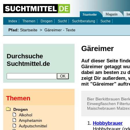
Magazin
In
Startseite
Index
Themen
Drogen
Sucht
Suchtberatung
Suche
Pfad:
Startseite
>
Gäreimer - Texte
Gäreimer
Durchsuche
Auf dieser Seite find
Suchtmittel.de
Gäreimer
getaggt wur
dabei am besten zu d
zeigt Dir außerdem,
mit "
Gäreimer
" auftr
Themen
Bier
Bierkitbrauen
Bierk
Einwegflaschen
Filtert
Maischebrauen
Malzex
Drogen
Alkohol
Amphetamin
Hobbybrauer
Aufputschmittel
Hobbybrauer (od