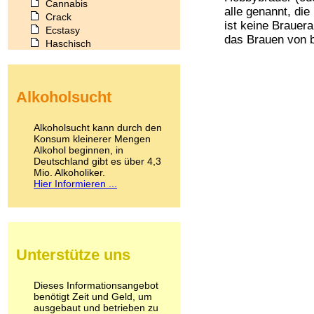
Cannabis
alle genannt, die
Crack
ist keine Brauera
Ecstasy
das Brauen von b
Haschisch
Heroin
Ibogain
Koffein
Alkoholsucht
Kokain
Lachgas
LSD
Alkoholsucht kann durch den
Marihuana
Konsum kleinerer Mengen
Alkohol beginnen, in
Medikamente
Deutschland gibt es über 4,3
Meskalin
Mio. Alkoholiker.
Metamphetamin
Hier Informieren ...
Methadon
Morphin
Muskatnuss
Nikotin
Opium
Unterstütze uns
Pilze
Poppers
Psychopharmaka
Dieses Informationsangebot
benötigt Zeit und Geld, um
Schlafmittel
ausgebaut und betrieben zu
Schmerzmittel