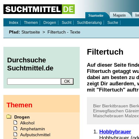
Magazin
In
Startseite
Index
Themen
Drogen
Sucht
Suchtberatung
Suche
Pfad:
Startseite
>
Filtertuch - Texte
Filtertuch
Durchsuche
Auf dieser Seite find
Suchtmittel.de
Filtertuch
getaggt wu
dabei am besten zu d
zeigt Dir außerdem,
mit "
Filtertuch
" auft
Themen
Bier
Bierkitbrauen
Bierk
Einwegflaschen
Gäreim
Maischebrauen
Malzex
Drogen
Alkohol
Amphetamin
Hobbybrauer
Aufputschmittel
Hobbybrauer (od