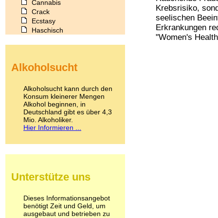
Cannabis
Krebsrisiko, son
Crack
seelischen Beei
Ecstasy
Erkrankungen re
Haschisch
"Women's Health"
Heroin
Ibogain
Koffein
Alkoholsucht
Kokain
Lachgas
LSD
Alkoholsucht kann durch den
Marihuana
Konsum kleinerer Mengen
Alkohol beginnen, in
Medikamente
Deutschland gibt es über 4,3
Meskalin
Mio. Alkoholiker.
Metamphetamin
Hier Informieren ...
Methadon
Morphin
Muskatnuss
Nikotin
Opium
Unterstütze uns
Pilze
Poppers
Psychopharmaka
Dieses Informationsangebot
benötigt Zeit und Geld, um
Schlafmittel
ausgebaut und betrieben zu
Schmerzmittel