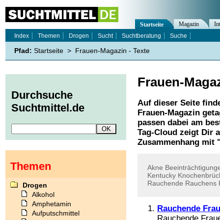
Magazin
In
Startseite
Index
Themen
Drogen
Sucht
Suchtberatung
Suche
Pfad:
Startseite
>
Frauen-Magazin - Texte
Frauen-Maga
Durchsuche
Auf dieser Seite find
Suchtmittel.de
Frauen-Magazin
geta
passen dabei am best
Tag-Cloud zeigt Dir 
Zusammenhang mit 
Themen
Akne
Beeinträchtigung
Kentucky
Knochenbrüc
Rauchende
Rauchens
Drogen
Alkohol
Amphetamin
Rauchende Frau
Aufputschmittel
Rauchende Frauen