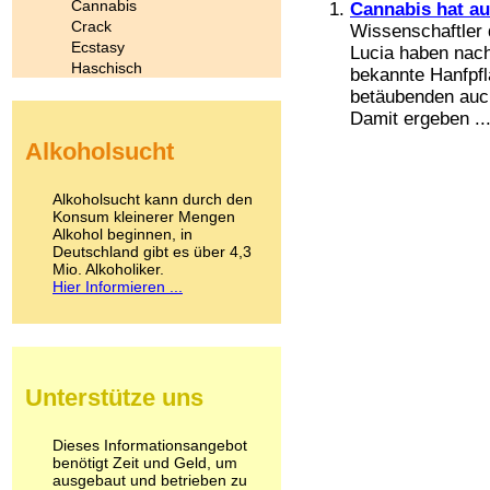
Cannabis
Cannabis hat a
Crack
Wissenschaftler 
Ecstasy
Lucia haben nach
Haschisch
bekannte Hanfpf
Heroin
betäubenden auch
Ibogain
Damit ergeben ..
Koffein
Alkoholsucht
Kokain
Lachgas
LSD
Alkoholsucht kann durch den
Marihuana
Konsum kleinerer Mengen
Alkohol beginnen, in
Medikamente
Deutschland gibt es über 4,3
Meskalin
Mio. Alkoholiker.
Metamphetamin
Hier Informieren ...
Methadon
Morphin
Muskatnuss
Nikotin
Opium
Unterstütze uns
Pilze
Poppers
Psychopharmaka
Dieses Informationsangebot
benötigt Zeit und Geld, um
Schlafmittel
ausgebaut und betrieben zu
Schmerzmittel