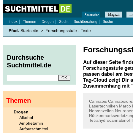
Magazin
In
Startseite
Index
Themen
Drogen
Sucht
Suchtberatung
Suche
Pfad:
Startseite
>
Forschungsstufe - Texte
Forschungsst
Durchsuche
Auf dieser Seite find
Suchtmittel.de
Forschungsstufe
geta
passen dabei am best
Tag-Cloud zeigt Dir 
Zusammenhang mit 
Themen
Cannabis
Cannaboidre
Lasertechniken
Marco
Nervenzellen
Neurone
Drogen
Rückenmarksverletzun
Alkohol
Tetrahydrocannabinol
T
Amphetamin
Aufputschmittel