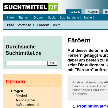
Magazin
In
Startseite
Index
Themen
Drogen
Sucht
Suchtberatung
Suche
Pfad:
Startseite
>
Färöern - Texte
Färöern
Durchsuche
Auf dieser Seite find
Suchtmittel.de
Färöern
getaggt wurd
dabei am besten zu d
zeigt Dir außerdem,
mit "
Färöern
" auftre
Themen
Abstinenzbewegung
Al
Bier
Brauereien
Dänen
Ortschaften
Patursson
Drogen
Tórshavn
Alkohol
Amphetamin
Aufputschmittel
Prohibition auf