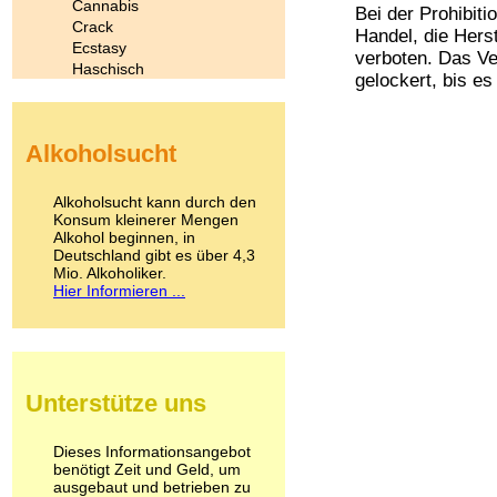
Cannabis
Bei der Prohibit
Crack
Handel, die Hers
Ecstasy
verboten. Das Ve
Haschisch
gelockert, bis es 
Heroin
Ibogain
Koffein
Alkoholsucht
Kokain
Lachgas
LSD
Alkoholsucht kann durch den
Marihuana
Konsum kleinerer Mengen
Alkohol beginnen, in
Medikamente
Deutschland gibt es über 4,3
Meskalin
Mio. Alkoholiker.
Metamphetamin
Hier Informieren ...
Methadon
Morphin
Muskatnuss
Nikotin
Opium
Unterstütze uns
Pilze
Poppers
Psychopharmaka
Dieses Informationsangebot
benötigt Zeit und Geld, um
Schlafmittel
ausgebaut und betrieben zu
Schmerzmittel