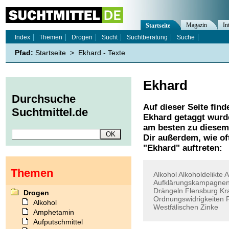
Magazin
In
Startseite
Index
Themen
Drogen
Sucht
Suchtberatung
Suche
Pfad:
Startseite
>
Ekhard - Texte
Ekhard
Durchsuche
Auf dieser Seite find
Suchtmittel.de
Ekhard
getaggt wurde
am besten zu diesem 
Dir außerdem, wie o
"
Ekhard
" auftreten:
Themen
Alkohol
Alkoholdelikte
A
Aufklärungskampagne
Drängeln
Flensburg
Kr
Drogen
Ordnungswidrigkeiten
Alkohol
Westfälischen
Zinke
Amphetamin
Aufputschmittel