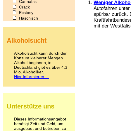
Cannabis
Weniger Alkoho
Crack
Autofahren unter
Ecstasy
spürbar zurück. 
Haschisch
Kraftfahrtbundes
Heroin
mit der Westfäli
Ibogain
...
Koffein
Alkoholsucht
Kokain
Lachgas
LSD
Alkoholsucht kann durch den
Marihuana
Konsum kleinerer Mengen
Alkohol beginnen, in
Medikamente
Deutschland gibt es über 4,3
Meskalin
Mio. Alkoholiker.
Metamphetamin
Hier Informieren ...
Methadon
Morphin
Muskatnuss
Nikotin
Opium
Unterstütze uns
Pilze
Poppers
Psychopharmaka
Dieses Informationsangebot
benötigt Zeit und Geld, um
Schlafmittel
ausgebaut und betrieben zu
Schmerzmittel