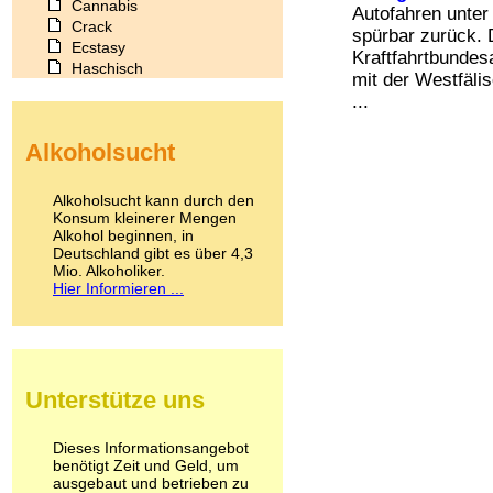
Cannabis
Autofahren unter
Crack
spürbar zurück. 
Ecstasy
Kraftfahrtbundes
Haschisch
mit der Westfäli
Heroin
...
Ibogain
Koffein
Alkoholsucht
Kokain
Lachgas
LSD
Alkoholsucht kann durch den
Marihuana
Konsum kleinerer Mengen
Alkohol beginnen, in
Medikamente
Deutschland gibt es über 4,3
Meskalin
Mio. Alkoholiker.
Metamphetamin
Hier Informieren ...
Methadon
Morphin
Muskatnuss
Nikotin
Opium
Unterstütze uns
Pilze
Poppers
Psychopharmaka
Dieses Informationsangebot
benötigt Zeit und Geld, um
Schlafmittel
ausgebaut und betrieben zu
Schmerzmittel