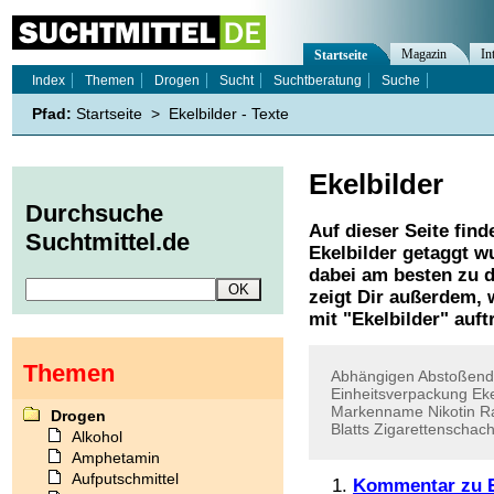
Magazin
In
Startseite
Index
Themen
Drogen
Sucht
Suchtberatung
Suche
Pfad:
Startseite
>
Ekelbilder - Texte
Ekelbilder
Durchsuche
Auf dieser Seite find
Suchtmittel.de
Ekelbilder
getaggt wu
dabei am besten zu d
zeigt Dir außerdem,
mit "
Ekelbilder
" auft
Themen
Abhängigen
Abstoßend
Einheitsverpackung
Eke
Markenname
Nikotin
R
Drogen
Blatts
Zigarettenschach
Alkohol
Amphetamin
Aufputschmittel
Kommentar zu Ek