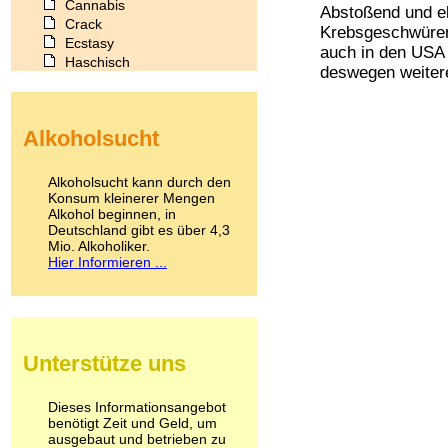
Cannabis
Abstoßend und ek
Crack
Krebsgeschwüren,
Ecstasy
auch in den USA 
Haschisch
deswegen weitere
Heroin
Ibogain
Koffein
Alkoholsucht
Kokain
Lachgas
LSD
Alkoholsucht kann durch den
Marihuana
Konsum kleinerer Mengen
Alkohol beginnen, in
Medikamente
Deutschland gibt es über 4,3
Meskalin
Mio. Alkoholiker.
Metamphetamin
Hier Informieren ...
Methadon
Morphin
Muskatnuss
Nikotin
Opium
Unterstütze uns
Pilze
Poppers
Psychopharmaka
Dieses Informationsangebot
benötigt Zeit und Geld, um
Schlafmittel
ausgebaut und betrieben zu
Schmerzmittel