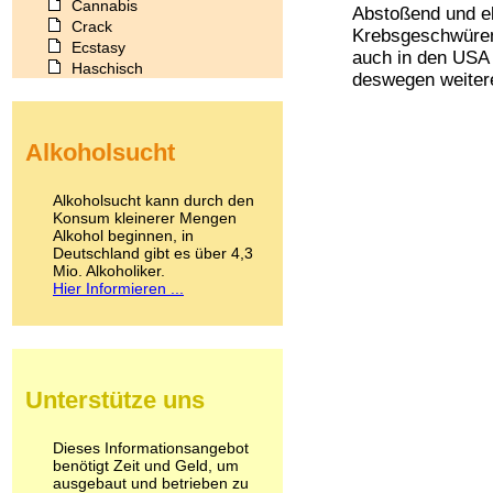
Cannabis
Abstoßend und ek
Crack
Krebsgeschwüren,
Ecstasy
auch in den USA 
Haschisch
deswegen weitere
Heroin
Ibogain
Koffein
Alkoholsucht
Kokain
Lachgas
LSD
Alkoholsucht kann durch den
Marihuana
Konsum kleinerer Mengen
Alkohol beginnen, in
Medikamente
Deutschland gibt es über 4,3
Meskalin
Mio. Alkoholiker.
Metamphetamin
Hier Informieren ...
Methadon
Morphin
Muskatnuss
Nikotin
Opium
Unterstütze uns
Pilze
Poppers
Psychopharmaka
Dieses Informationsangebot
benötigt Zeit und Geld, um
Schlafmittel
ausgebaut und betrieben zu
Schmerzmittel