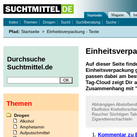
Magazin
In
Startseite
Index
Themen
Drogen
Sucht
Suchtberatung
Suche
Pfad:
Startseite
>
Einheitsverpackung - Texte
Einheitsverp
Durchsuche
Auf dieser Seite find
Suchtmittel.de
Einheitsverpackung
g
passen dabei am best
Tag-Cloud zeigt Dir 
Zusammenhang mit 
Themen
Abhängigen
Abstoßend
Ekelfotos
Krebsforsche
Raucher
Süchtigen
Tab
Drogen
Zigarettenschachteln
Alkohol
Amphetamin
Aufputschmittel
Kommentar zu Ek