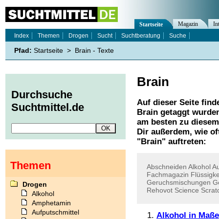
Magazin
In
Startseite
Index
Themen
Drogen
Sucht
Suchtberatung
Suche
Pfad:
Startseite
>
Brain - Texte
Brain
Durchsuche
Auf dieser Seite find
Suchtmittel.de
Brain
getaggt wurden
am besten zu diesem 
Dir außerdem, wie o
"
Brain
" auftreten:
Themen
Abschneiden
Alkohol
A
Fachmagazin
Flüssigke
Geruchsmischungen
G
Drogen
Rehovot
Science
Scrat
Alkohol
Amphetamin
Aufputschmittel
Alkohol in Maß