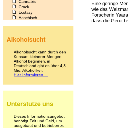
Cannabis
Eine geringe Men
Crack
wie das Weizmann 
Ecstasy
Forscherin Yaara
Haschisch
dass die Geruchse
Heroin
Ibogain
Koffein
Alkoholsucht
Kokain
Lachgas
LSD
Alkoholsucht kann durch den
Marihuana
Konsum kleinerer Mengen
Alkohol beginnen, in
Medikamente
Deutschland gibt es über 4,3
Meskalin
Mio. Alkoholiker.
Metamphetamin
Hier Informieren ...
Methadon
Morphin
Muskatnuss
Nikotin
Opium
Unterstütze uns
Pilze
Poppers
Psychopharmaka
Dieses Informationsangebot
benötigt Zeit und Geld, um
Schlafmittel
ausgebaut und betrieben zu
Schmerzmittel