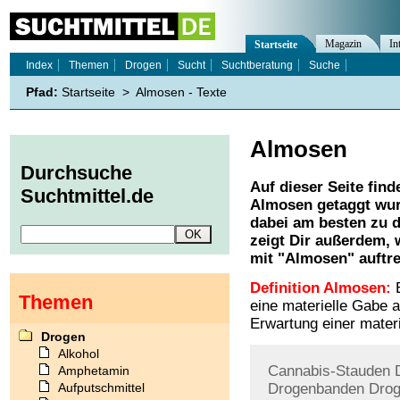
Magazin
In
Startseite
Index
Themen
Drogen
Sucht
Suchtberatung
Suche
Pfad:
Startseite
>
Almosen - Texte
Almosen
Durchsuche
Auf dieser Seite find
Suchtmittel.de
Almosen
getaggt wur
dabei am besten zu d
zeigt Dir außerdem,
mit "
Almosen
" auftr
Definition Almosen:
E
Themen
eine materielle Gabe 
Erwartung einer mater
Drogen
Alkohol
Cannabis-Stauden
Amphetamin
Aufputschmittel
Drogenbanden
Drog