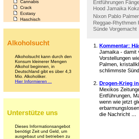
Cannabis
Entführungen
Fäng
Crack
Hood
Jamaika
Koka
Ecstasy
Nixon
Pablo
Palme
Haschisch
Reggae-Rhythmen
Heroin
Sünde
Vorgemacht
Ibogain
Koffein
Alkoholsucht
Kokain
Kommentar: Häs
Lachgas
Jamaika - damit 
LSD
Alkoholsucht kann durch den
Vorstellungen wi
Marihuana
Konsum kleinerer Mengen
Palmen, kristall
Alkohol beginnen, in
Medikamente
schlimmste Sünde
Deutschland gibt es über 4,3
Meskalin
Mio. Alkoholiker.
Metamphetamin
Hier Informieren ...
Drogen-Krieg i
Methadon
Mexikos Zeitunge
Morphin
Entführungen, M
Muskatnuss
wenn wie jetzt g
Nikotin
Opium
erbarmungslosen
Unterstütze uns
Pilze
die Nachricht ...
Poppers
Psychopharmaka
Dieses Informationsangebot
benötigt Zeit und Geld, um
Schlafmittel
ausgebaut und betrieben zu
Schmerzmittel