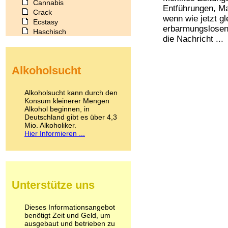
Cannabis
Entführungen, M
Crack
wenn wie jetzt g
Ecstasy
erbarmungslosen
Haschisch
die Nachricht ...
Heroin
Ibogain
Koffein
Alkoholsucht
Kokain
Lachgas
LSD
Alkoholsucht kann durch den
Marihuana
Konsum kleinerer Mengen
Alkohol beginnen, in
Medikamente
Deutschland gibt es über 4,3
Meskalin
Mio. Alkoholiker.
Metamphetamin
Hier Informieren ...
Methadon
Morphin
Muskatnuss
Nikotin
Opium
Unterstütze uns
Pilze
Poppers
Psychopharmaka
Dieses Informationsangebot
benötigt Zeit und Geld, um
Schlafmittel
ausgebaut und betrieben zu
Schmerzmittel