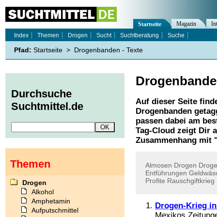
Magazin
In
Startseite
Index
Themen
Drogen
Sucht
Suchtberatung
Suche
Pfad:
Startseite
>
Drogenbanden - Texte
Drogenbande
Durchsuche
Auf dieser Seite find
Suchtmittel.de
Drogenbanden
getagg
passen dabei am best
Tag-Cloud zeigt Dir 
Zusammenhang mit 
Themen
Almosen
Drogen
Droge
Entführungen
Geldwäs
Profite
Rauschgiftkrieg
Drogen
Alkohol
Amphetamin
Drogen-Krieg i
Aufputschmittel
Mexikos Zeitunge