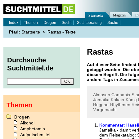
Magazin
In
Startseite
Index
Themen
Drogen
Sucht
Suchtberatung
Suche
Pfad:
Startseite
>
Rastas - Texte
Rastas
Durchsuche
Auf dieser Seite findest 
Suchtmittel.de
getaggt wurden. Die obe
diesem Begriff. Die folg
andere Tags in Zusamme
Almosen
Cannabis-Sta
Jamaika
Kokain-König
Themen
Reggae-Rhythmen
Rei
Vorgemacht
Drogen
Alkohol
Kommentar: Hässl
Amphetamin
Jamaika - damit ver
Aufputschmittel
dem Reisekatalog: S