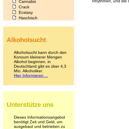
Rhythmen, und die s
Cannabis
Crack
Ecstasy
Haschisch
Heroin
Ibogain
Koffein
Alkoholsucht
Kokain
Lachgas
LSD
Alkoholsucht kann durch den
Marihuana
Konsum kleinerer Mengen
Alkohol beginnen, in
Medikamente
Deutschland gibt es über 4,3
Meskalin
Mio. Alkoholiker.
Metamphetamin
Hier Informieren ...
Methadon
Morphin
Muskatnuss
Nikotin
Opium
Unterstütze uns
Pilze
Poppers
Psychopharmaka
Dieses Informationsangebot
benötigt Zeit und Geld, um
Schlafmittel
ausgebaut und betrieben zu
Schmerzmittel