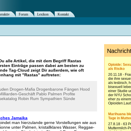
teraktiv
Forum
Lexikon
Kontakt
Du alle Artikel, die mit dem Begriff
Rastas
rsten Einträge passen dabei am besten zu
ende Tag-Cloud zeigt Dir außerdem, wie oft
nhang mit "
Rastas
" auftreten:
uden
Drogen-Mafia
Drogenbarone
Fängen
Hood
Milliarden-Geschäft
Pablo
Palmen
Profite
sekatalog
Robin
Rum
Sympathien
Sünde
iches Jamaika
bindet man hierzulande gerne Vorstellungen wie aus
onne unter Palmen, kristallklares Wasser, Reggae-