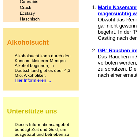
Cannabis
Marie Nasemann:
Crack
Ecstasy
magersüchtig w
Haschisch
Obwohl das Renn
Heroin
gar nicht gewonne
Ibogain
begehrt. In der
Koffein
Casting nach dem
Alkoholsucht
Kokain
Lachgas
GB: Rauchen im
LSD
Alkoholsucht kann durch den
Das Rauchen in A
Marihuana
Konsum kleinerer Mengen
verboten werden
Alkohol beginnen, in
Medikamente
zu schützen. Die
Deutschland gibt es über 4,3
Meskalin
nach einer erneut
Mio. Alkoholiker.
Metamphetamin
Hier Informieren ...
Methadon
Morphin
Muskatnuss
Nikotin
Opium
Unterstütze uns
Pilze
Poppers
Psychopharmaka
Dieses Informationsangebot
benötigt Zeit und Geld, um
Schlafmittel
ausgebaut und betrieben zu
Schmerzmittel