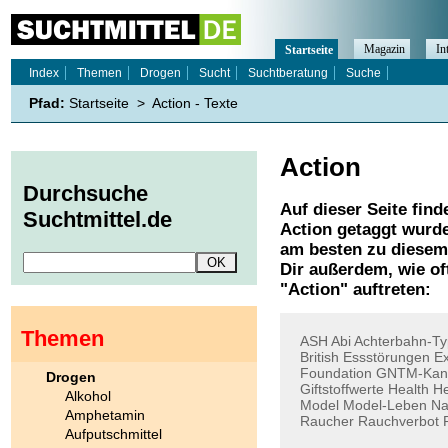
Magazin
In
Startseite
Index
Themen
Drogen
Sucht
Suchtberatung
Suche
Pfad:
Startseite
>
Action - Texte
Action
Durchsuche
Auf dieser Seite find
Suchtmittel.de
Action
getaggt wurde
am besten zu diesem 
Dir außerdem, wie o
"
Action
" auftreten:
Themen
ASH
Abi
Achterbahn-Ty
British
Essstörungen
Ex
Foundation
GNTM-Kand
Drogen
Giftstoffwerte
Health
He
Alkohol
Model
Model-Leben
N
Amphetamin
Raucher
Rauchverbot
Aufputschmittel