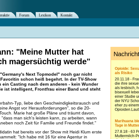
eraktiv
Forum
Lexikon
Kontakt
nn: "Meine Mutter hat
ich magersüchtig werde"
Germany's Next Topmodel" noch gar nicht
 Favoritin schon heiß begehrt. In der TV-Show
 ein Casting nach dem anderen - kein Wunder
Sie ist intelligent, Frontfrau einer Band und steht
hterbahn-Typ, liebe den Geschwindigkeitsrausch und
eine Angst vor Herausforderungen", so die 20-
InTouch. Marie hat große Pläne und träumt davon,
 "dass man sich's leisten kann, zu arbeiten, wann
neben noch Zeit für Familie und Freunde findet."
datin hat bereits vor der Show mit Heidi Klum erste
ammelt: "Ich habe mit 16 für eine Agentur in