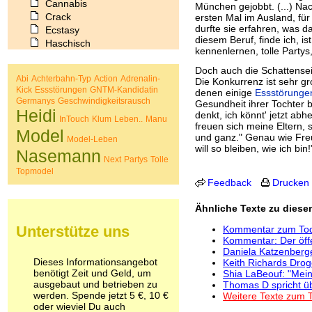
Cannabis
München gejobbt. (...) Nac
Crack
ersten Mal im Ausland, fü
durfte sie erfahren, was d
Ecstasy
diesem Beruf, finde ich, i
Haschisch
kennenlernen, tolle Partys,
Heroin
Ibogain
Doch auch die Schattensei
Abi
Achterbahn-Typ
Action
Adrenalin-
Die Konkurrenz ist sehr g
Koffein
Kick
Essstörungen
GNTM-Kandidatin
denen einige
Essstörunge
Kokain
Germanys
Geschwindigkeitsrausch
Gesundheit ihrer Tochter b
Lachgas
Heidi
denkt, ich könnt' jetzt a
InTouch
Klum
Leben..
Manu
LSD
freuen sich meine Eltern, s
Model
Marihuana
und ganz." Genau wie Fre
Model-Leben
will so bleiben, wie ich bin!
Medikamente
Nasemann
Next
Partys
Tolle
Meskalin
Topmodel
Metamphetamin
Feedback
Drucken
Methadon
Morphin
Ähnliche Texte zu dies
Muskatnuss
Unterstütze uns
Nikotin
Kommentar zum To
Kommentar: Der öffe
Opium
Daniela Katzenberge
Pilze
Dieses Informationsangebot
Keith Richards Dro
Poppers
benötigt Zeit und Geld, um
Shia LaBeouf: "Mein
Psychopharmaka
ausgebaut und betrieben zu
Thomas D spricht ü
Schlafmittel
werden. Spende jetzt 5 €, 10 €
Weitere Texte zum 
oder wieviel Du auch
Schmerzmittel