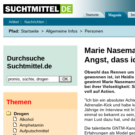
Startseite
Int
Magazin
Artikel
Nachrichten
Pfad:
Startseite
>
Allgemeine Infos
>
Personen
Marie Nasema
Durchsuche
Angst, dass 
Suchtmittel.de
Obwohl das Rennen um "
gewonnen ist, ist Heidis
gewinnt Marie Nasemann
bei ihrer Vielseitigkeit: 
voll auf Action.
"Ich bin ein absoluter Ac
Themen
Adrenalin-Kick und habe k
Jährige im Interview mit 
Drogen
einmal so bekannt zu sein,
Alkohol
man Lust dazu hat, und da
Amphetamin
Die talentierte GNTM-Kandi
Aufputschmittel
Erfahrungen als Model ges