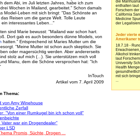
h dem Abi, im Juli letzten Jahres, habe ich zum
r drei Wochen in Mailand, gearbeitet." Schon damals
as Model-Leben mit sich bringt: "Das Schönste an
st das Reisen um die ganze Welt. Tolle Leute
 ein interessantes Leben..."
ten sind Marie bewusst: "Mailand war schon hart.
roß. Dort gab es auch besonders dünne Models, von
n
hatten." Entsprechend ist Maries Mutter um die
esorgt. "Meine Mutter ist schon auch skeptisch. Sie
bheben oder magersüchtig werden. Aber andererseits
ind stolz auf mich (...). Sie unterstützen mich voll
und Manu, dem die Schöne versprochen hat: "Ich
"
InTouch
Artikel vom 7. April 2009
em Thema:
d von Amy Winehouse
ntliche Zerfall
r: "Von einer Rumkugel bin ich schon voll"
genbeichte
 Vater war ein Drogendealer"
ber LSD
Thema Promis, Süchte, Drogen ...