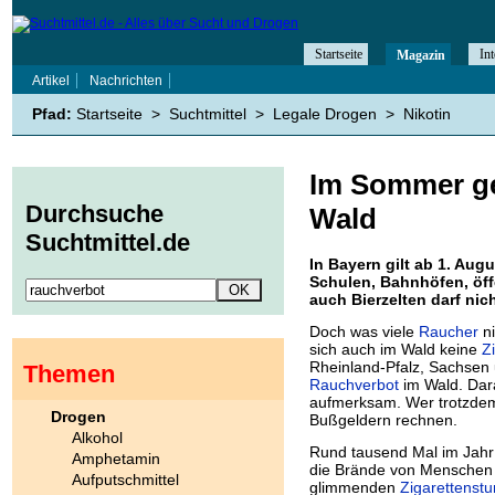
Startseite
Int
Magazin
Artikel
Nachrichten
Pfad:
Startseite
>
Suchtmittel
>
Legale Drogen
>
Nikotin
Im Sommer ge
Durchsuche
Wald
Suchtmittel.de
In Bayern gilt ab 1. Au
Schulen, Bahnhöfen, öf
auch Bierzelten darf ni
Doch was viele
Raucher
ni
sich auch im Wald keine
Z
Rheinland-Pfalz, Sachsen 
Themen
Rauchverbot
im Wald. Dar
aufmerksam. Wer trotzdem
Drogen
Bußgeldern rechnen.
Alkohol
Rund tausend Mal im Jahr
Amphetamin
die Brände von Menschen v
Aufputschmittel
glimmenden
Zigarettenst