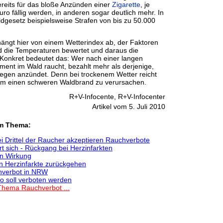
reits für das bloße Anzünden einer
Zigarette
, je
ro fällig werden, in anderen sogar deutlich mehr. In
ldgesetz beispielsweise Strafen von bis zu 50.000
ängt hier von einem Wetterindex ab, der Faktoren
und die Temperaturen bewertet und daraus die
 Konkret bedeutet das: Wer nach einer langen
ent im Wald raucht, bezahlt mehr als derjenige,
egen anzündet. Denn bei trockenem Wetter reicht
 um einen schweren Waldbrand zu verursachen.
R+V-Infocente, R+V-Infocenter
Artikel vom 5. Juli 2010
em Thema:
i Drittel der Raucher akzeptieren Rauchverbote
 sich - Rückgang bei Herzinfarkten
n Wirkung
n Herzinfarkte zurückgehen
verbot in NRW
o soll verboten werden
Thema Rauchverbot ...