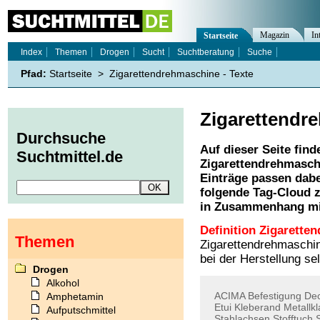
Magazin
In
Startseite
Index
Themen
Drogen
Sucht
Suchtberatung
Suche
Pfad:
Startseite
>
Zigarettendrehmaschine - Texte
Zigarettendr
Durchsuche
Auf dieser Seite find
Suchtmittel.de
Zigarettendrehmasch
Einträge passen dabe
folgende Tag-Cloud z
in Zusammenhang mi
Definition Zigarette
Themen
Zigarettendrehmaschin
bei der Herstellung se
Drogen
Alkohol
ACIMA
Befestigung
Dec
Amphetamin
Etui
Kleberand
Metallk
Aufputschmittel
Stahlachsen
Stofftuch
S