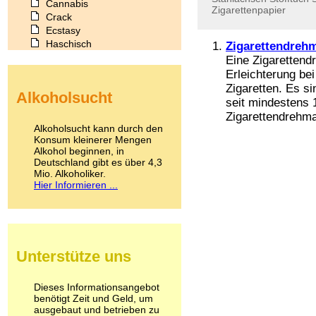
Cannabis
Zigarettenpapier
Crack
Ecstasy
Haschisch
Zigarettendreh
Heroin
Eine Zigarettend
Ibogain
Erleichterung bei
Koffein
Zigaretten. Es s
Alkoholsucht
Kokain
seit mindestens
Lachgas
Zigarettendrehmas
LSD
Alkoholsucht kann durch den
Marihuana
Konsum kleinerer Mengen
Alkohol beginnen, in
Medikamente
Deutschland gibt es über 4,3
Meskalin
Mio. Alkoholiker.
Metamphetamin
Hier Informieren ...
Methadon
Morphin
Muskatnuss
Nikotin
Opium
Unterstütze uns
Pilze
Poppers
Psychopharmaka
Dieses Informationsangebot
benötigt Zeit und Geld, um
Schlafmittel
ausgebaut und betrieben zu
Schmerzmittel