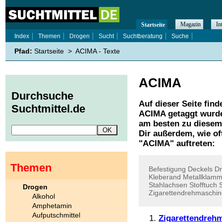
Magazin
In
Startseite
Index
Themen
Drogen
Sucht
Suchtberatung
Suche
Pfad:
Startseite
>
ACIMA - Texte
ACIMA
Durchsuche
Auf dieser Seite find
Suchtmittel.de
ACIMA
getaggt wurde
am besten zu diesem 
Dir außerdem, wie o
"
ACIMA
" auftreten:
Themen
Befestigung
Deckels
D
Kleberand
Metallklam
Stahlachsen
Stofftuch
S
Drogen
Zigarettendrehmaschin
Alkohol
Amphetamin
Aufputschmittel
Zigarettendreh