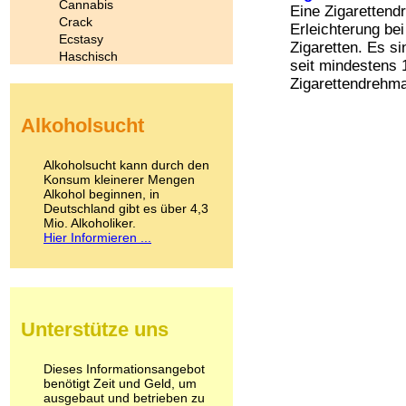
Cannabis
Eine Zigarettend
Crack
Erleichterung bei
Ecstasy
Zigaretten. Es s
Haschisch
seit mindestens
Heroin
Zigarettendrehmas
Ibogain
Koffein
Alkoholsucht
Kokain
Lachgas
LSD
Alkoholsucht kann durch den
Marihuana
Konsum kleinerer Mengen
Alkohol beginnen, in
Medikamente
Deutschland gibt es über 4,3
Meskalin
Mio. Alkoholiker.
Metamphetamin
Hier Informieren ...
Methadon
Morphin
Muskatnuss
Nikotin
Opium
Unterstütze uns
Pilze
Poppers
Psychopharmaka
Dieses Informationsangebot
benötigt Zeit und Geld, um
Schlafmittel
ausgebaut und betrieben zu
Schmerzmittel