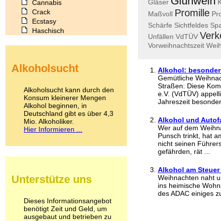
Glühwein
Gläser
K
Cannabis
Promille
Crack
Maßvoll
Pr
Ecstasy
Schärfe
Sichtfeldes
Sp
Haschisch
Verk
Unfällen
VdTÜV
Heroin
Vorweihnachtszeit
Wei
Ibogain
Koffein
Alkoholsucht
Kokain
Alkohol: besonder
Lachgas
Gemütliche Weihnac
Straßen: Diese Kom
LSD
Alkoholsucht kann durch den
e.V. (VdTÜV) appelli
Marihuana
Konsum kleinerer Mengen
Jahreszeit besonders
Alkohol beginnen, in
Medikamente
Deutschland gibt es über 4,3
Meskalin
Alkohol und Autof
Mio. Alkoholiker.
Metamphetamin
Wer auf dem Weihn
Hier Informieren ...
Methadon
Punsch trinkt, hat 
Morphin
nicht seinen Führer
gefährden, rät ...
Muskatnuss
Nikotin
Alkohol am Steuer
Opium
Unterstütze uns
Weihnachten naht u
Pilze
ins heimische Wohnz
Poppers
des ADAC einiges zu
Psychopharmaka
Dieses Informationsangebot
benötigt Zeit und Geld, um
Schlafmittel
ausgebaut und betrieben zu
Schmerzmittel