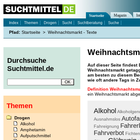
Magazin
In
Startseite
Index
Themen
Drogen
Sucht
Suchtberatung
Suche
Pfad:
Startseite
>
Weihnachtsmarkt - Texte
Weihnachtsm
Durchsuche
Auf dieser Seite findest 
Suchtmittel.de
Weihnachtsmarkt
getagg
am besten zu diesem Beg
wie oft andere Tags in
Definition Weihnachtsma
ein Weihnachtsmarkt abge
Themen
Alkohol
Alkoholgen
Autofa
Drogen
Ausnahmslos
Alkohol
Fahrer
Fahreignung
Amphetamin
Fahrverbot
Fichten
Aufputschmittel