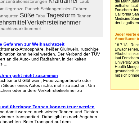
Kraftfahrer
onzentrationsstörungen
Laub
omillegrenze
Punsch
Schlangenlinien-Fahren
Süße
Tagesform
anngurten
Tabu
Tannen
ehrsmittel
Verkehrsteilnehmer
hnachtsmarktbummel
e Gefahren zur Weihnachtszeit
htsmarkt-Atmosphäre, heißer Glühwein, rutschige
bination kann heikel werden. Der Verband der TÜV
ert an die Auto- und Radfahrer, in der kalten
 ...
ahren geht nicht zusammen
achtsmarkt Glühwein, Feuerzangenbowle oder
am Steuer eines Autos nichts mehr zu suchen. Um
schein oder andere Verkehrsteilnehmer zu
 und überlange Tannen können teuer werden
nd damit werden auch wieder Tannen und Fichten
immer transportiert. Dabei gibt es nach Angaben
 beachten. Beim Transport auf dem ...