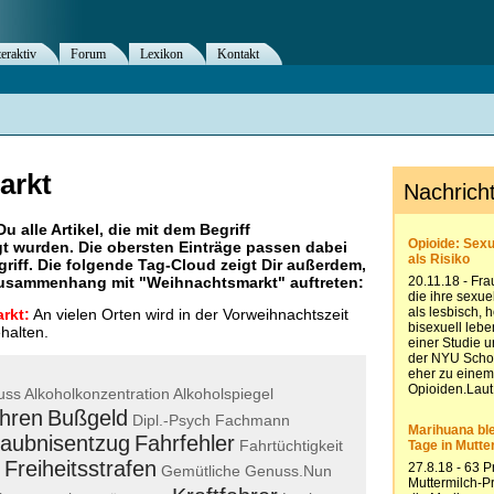
teraktiv
Forum
Lexikon
Kontakt
arkt
Du alle Artikel, die mit dem Begriff
t wurden. Die obersten Einträge passen dabei
riff. Die folgende Tag-Cloud zeigt Dir außerdem,
 Zusammenhang mit "
Weihnachtsmarkt
" auftreten:
rkt:
An vielen Orten wird in der Vorweihnachtszeit
halten.
uss
Alkoholkonzentration
Alkoholspiegel
hren
Bußgeld
Dipl.-Psych
Fachmann
laubnisentzug
Fahrfehler
Fahrtüchtigkeit
Freiheitsstrafen
Gemütliche
Genuss.Nun